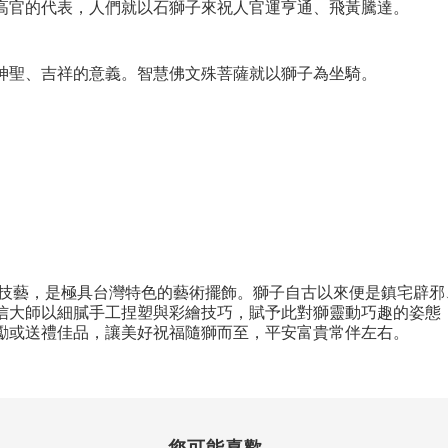
高官的代表，人們就以石獅子來祝人官運亨通、飛黃騰達。
神聖、吉祥的意義。智慧佛文殊菩薩就以獅子為坐騎。
超技藝，是極具台灣特色的藝術擺飾。獅子自古以來便是鎮宅辟
信大師以細膩手工捏塑與彩繪技巧，賦予此對獅靈動巧趣的姿態
勵或送禮佳品，讓美好祝福隨獅而至，平安富貴常伴左右。
您可能喜歡...