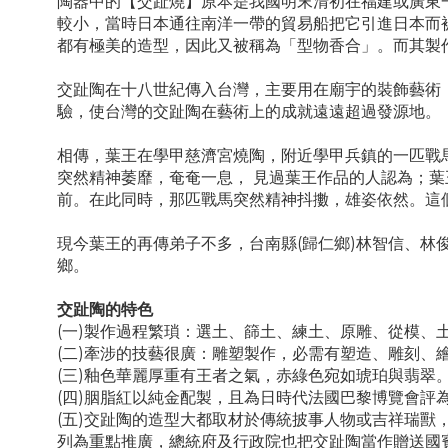
陶器中的【交趾燒】原本是我國明末清初在福建或廣東
較小，當時日本通往南洋一帶的貿易船把它引進日本而
都有極美的造型，因此又被稱為「型物香合」。而其製
交趾陶在十八世紀傳入台灣，主要用在廟宇的裝飾藝術
驗，使台灣的交趾陶在藝術上的成就遠遠超過發源地。
相傳，葉王在學甲慈濟宮燒陶，附近學甲兵鎮的一匹戰
突然精神萎靡，奄奄一息， 見過葉王作品的人認為；
前。在此同時，那匹戰馬突然精神抖擻，雄姿依然。這
現今葉王的再傳弟子不多，台南縣(歸仁鄉)林智信、林
鄉。
交趾陶的特色
(一)製作過程繁瑣：選土、篩土、練土、原雕、從模、
(二)牽涉的技藝很廣：雕塑製作，必需有塑造、雕刻、
(三)釉色華麗厚重有王者之氣，赤綠色宛如琥珀與翡翠
(四)胭脂紅以純金配製，且為日時代法國巴黎博覽會評
(五)交趾陶的造型大都取材於傳統披事人物或吉祥瑞獸
列為重點推廣，總統府及行政院也把交趾陶當作贈送國