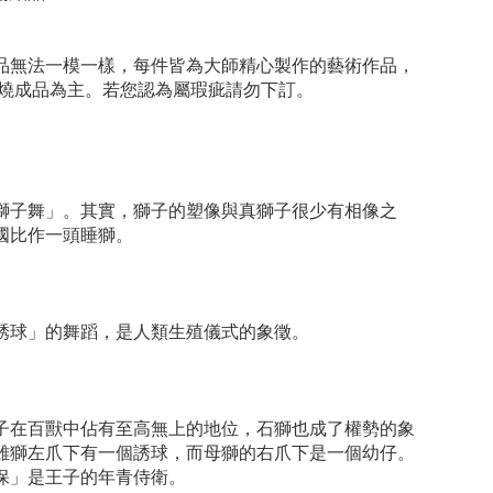
品無法一模一樣，每件皆為大師精心製作的藝術作品，
以燒成品為主。若您認為屬瑕疵請勿下訂。
獅子舞」。其實，獅子的塑像與真獅子很少有相像之
國比作一頭睡獅。
銹球」的舞蹈，是人類生殖儀式的象徵。
子在百獸中佔有至高無上的地位，石獅也成了權勢的象
雄獅左爪下有一個誘球，而母獅的右爪下是一個幼仔。
保」是王子的年青侍衛。