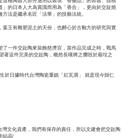
是這種陶器大部分適用以裝填「香藥品」的容器、體積
道」的日本人大為賞識而用為「香合」，更由於交趾燒
種方法是繼承名匠「法華」的技藝法統。
，葉王有雕塑泥土的天份，也醉心於古釉方的研究與實
塑了一件交趾陶來裝飾慈濟宮，當作品完成之時，戰馬
王望著這件完美的交趾陶，概然長嘆將之擲毀於廟埕之
，生於日據時代台灣陶瓷重鎮「紅瓦厝」 就是現今歸仁
的台灣文化資產，我們有保存的責任，所以文建會把交趾陶
結晶!