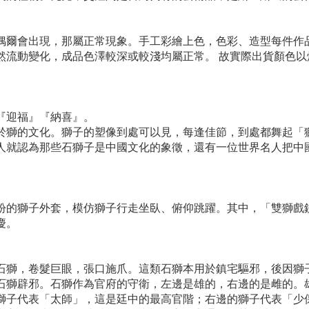
偶爾會出現，那屬正常現象。手工彩繪上色，色彩、造型每件作
然流動變化，成品色澤較深或較淺均屬正常。 故實際出貨顏色
『迎福』『納喜』。
於獅的文化。獅子的塑像到處可以見，每逢佳節，到處都舞起「
人就認為那些石獅子是中國文化的象徵，還有一位世界名人把中
紛的獅子外套，模仿獅子行走坐臥、俯仰跳躍。其中，「雙獅戲
慶。
石獅，卷髮巨眼，張口施爪。這類石獅本用於鎮宅驅邪，後因獅
石獅辟邪。石獅作為官府的守衛，左邊是雄的，右邊的是雌的。
獅子代表「太師」，這是廷中的最高官階；右邊的獅子代表「少