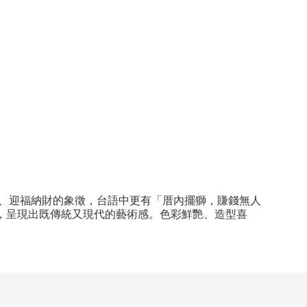
邪、迎福納財的象徵，台語中更有「厝內擺獅，賺錢無人
，呈現出既傳統又現代的藝術感。色彩鮮艷、造型喜