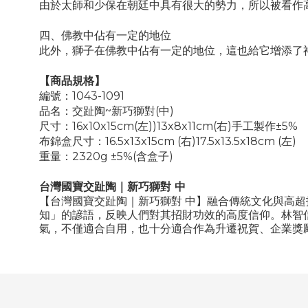
由於太師和少保在朝廷中具有很大的勢力，所以被看作
四、佛教中佔有一定的地位
此外，獅子在佛教中佔有一定的地位，這也給它增添了
【商品規格】
編號：1043-1091
品名：交趾陶~新巧獅對(中)
尺寸：16x10x15cm(左))13x8x11cm(右)手工製作±5%
布錦盒尺寸：16.5x13x15cm (右)17.5x13.5x18cm (左)
重量：2320g ±5%(含盒子)
台灣國寶交趾陶｜新巧獅對 中
【台灣國寶交趾陶｜新巧獅對 中】融合傳統文化與高
知」的諺語，反映人們對其招財功效的高度信仰。林智
氣，不僅適合自用，也十分適合作為升遷祝賀、企業獎