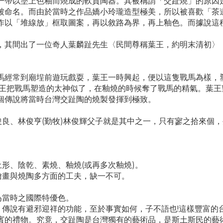
一帶以塗上色釉而燒成的軟質陶器。其被稱謂「交趾燒」的原因
被命名。而由於當時之作品嬌小玲瓏造型極美，所以被喜歡「茶
作以「堆線放」框取圖案，再以敘路為界，再上釉色。而據說這
，其間出了一位奇人葉麟趾先生〈民間尊稱葉王，約明末清初〉
馬經常到廟埕前遊玩戲耍，葉王一時興起，便以這隻戰馬為樣，
葉王把戰馬塑造的太神似了，在釉燒的時候奪了戰馬的精氣。葉
個傳說將當時台灣交趾陶的燒製發揮到極致。
俊良、林俊亨(勤牧)林俊輝父子就是其中之一，只有寥之拾來個
土形、陰乾、素燒、釉燒(或再多次釉燒)。
繪畫與燒陶多方面的工夫，缺一不可。
。
為當時之國際特優色。
，傳說有避邪迎祥的功能，至於事實如何，子不語也!這樣豐富
賓的禮物。究竟，交趾陶是台灣獨有的藝術品，是斯土斯民的藝術