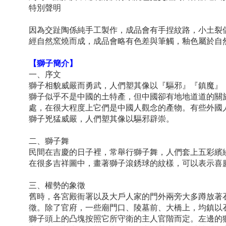
特別聲明
因為交趾陶係純手工製作，成品會有手捏紋路，小土裂
經自然窯燒而成，成品會略有色差與筆觸，釉色屬於自
【獅子簡介】
一、序文
獅子相貌威嚴而勇武，人們塑其像以『驅邪』『鎮魔』
獅子似乎不是中國的土特產，但中國卻有地地道道的關
處，在很大程度上它們是中國人觀念的產物。有些外國
獅子兇猛威嚴，人們塑其像以驅邪辟崇。
二、獅子舞
民間在吉慶的日子裡，常舉行獅子舞，人們套上五彩繽
在很多吉祥圖中，畫著獅子滾銹球的紋樣，可以表示喜
三、權勢的象徵
舊時，各宮殿衙署以及大戶人家的門外兩旁大多蹲放著
徵。除了官府，一些廟門口、陵墓前、大橋上，均鎮以
獅子頭上的凸塊按照它所守衛的主人官階而定。左邊的