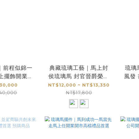
｜前程似錦一
典藏琉璃工藝｜馬上封
琉璃
桌上擺飾開業開
侯琉璃馬 封官晉爵榮耀
風發
送禮首選
象徵擺件推薦
30,000
NT$12,000 ~ NT$13,350
40,000
NT$17,800