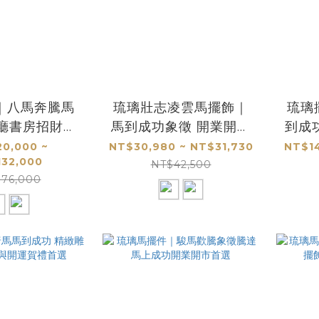
｜八馬奔騰馬
琉璃壯志凌雲馬擺飾｜
琉璃
客廳書房招財開
馬到成功象徵 開業開市
到成
典藏首選
辦公室首選工藝品
20,000 ~
NT$30,980 ~ NT$31,730
NT$14
32,000
NT$42,500
176,000