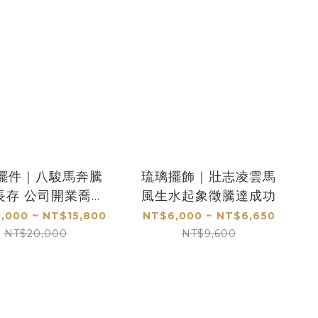
擺件｜八駿馬奔騰
琉璃擺飾｜壯志凌雲馬
長存 公司開業喬遷
風生水起象徵騰達成功
辦公室擺設首選
,000 ~ NT$15,800
NT$6,000 ~ NT$6,650
NT$20,000
NT$9,600