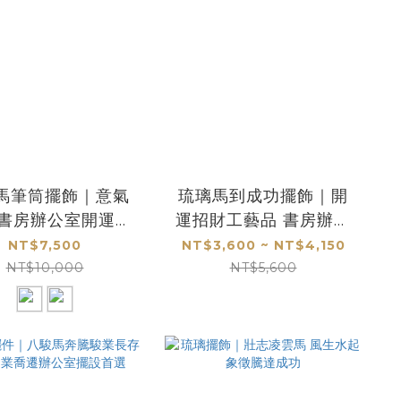
馬筆筒擺飾｜意氣
琉璃馬到成功擺飾｜開
 書房辦公室開運裝
運招財工藝品 書房辦公
飾首選
室桌面裝飾首選
NT$7,500
NT$3,600 ~ NT$4,150
NT$10,000
NT$5,600