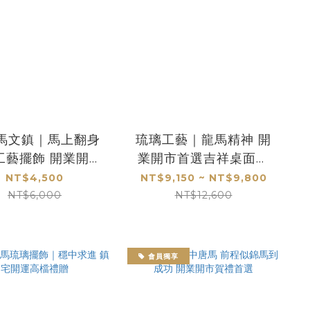
馬文鎮｜馬上翻身
琉璃工藝｜龍馬精神 開
工藝擺飾 開業開市
業開市首選吉祥桌面工
禮贈首選
藝品
NT$4,500
NT$9,150 ~ NT$9,800
NT$6,000
NT$12,600
會員獨享