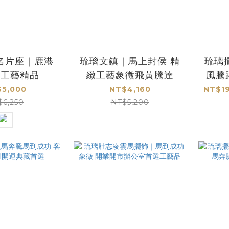
名片座｜鹿港
琉璃文鎮｜馬上封侯 精
琉璃
81工藝精品
緻工藝象徵飛黃騰達
風騰
5,000
NT$4,160
NT$19
$6,250
NT$5,200