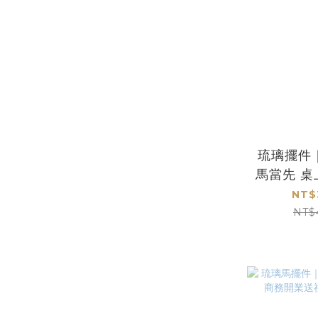
琉璃擺件
馬當先 
市
NT$
NT$