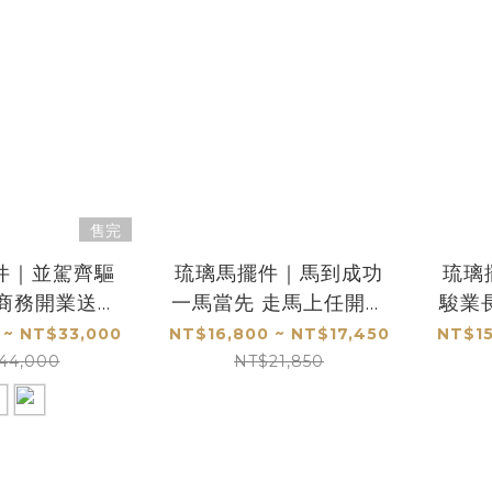
售完
件｜並駕齊驅
琉璃馬擺件｜馬到成功
琉璃
 商務開業送禮
一馬當先 走馬上任開業
駿業
首選 預購商品
開市高檔禮品首選
 ~ NT$33,000
NT$16,800 ~ NT$17,450
NT$15
44,000
NT$21,850