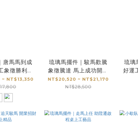
｜唐馬馬到成
琉璃馬擺件｜駿馬歡騰
琉璃
雕工象徵勝利與
象徵騰達 馬上成功開業
好運
賀禮首選
開市首選
 ~ NT$13,350
NT$20,520 ~ NT$21,170
17,800
NT$28,500