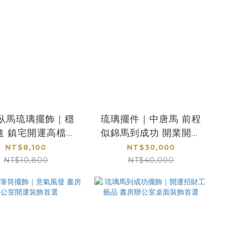
臥馬琉璃擺飾｜穩
琉璃擺件｜中唐馬 前程
進 鎮宅開運高檔禮
似錦馬到成功 開業開市
贈
賀禮首選
NT$8,100
NT$30,000
NT$10,800
NT$40,000