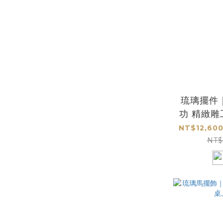
琉璃擺件
功 精緻
開運
NT$12,600
NT$