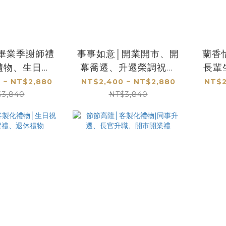
|畢業季謝師禮
事事如意│開業開市、開
蘭香
禮物、生日禮
幕喬遷、升遷榮調祝賀
長輩
居落成禮物
禮品
居
 ~ NT$2,880
NT$2,400 ~ NT$2,880
NT$2
$3,840
NT$3,840