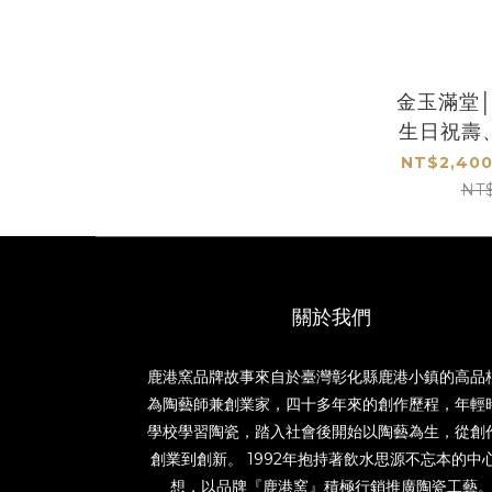
金玉滿堂
生日祝壽
退
NT$2,400
NT
關於我們
鹿港窯品牌故事來自於臺灣彰化縣鹿港小鎮的高品
為陶藝師兼創業家，四十多年來的創作歷程，年輕
學校學習陶瓷，踏入社會後開始以陶藝為生，從創
創業到創新。 1992年抱持著飲水思源不忘本的中
想，以品牌『鹿港窯』積極行銷推廣陶瓷工藝