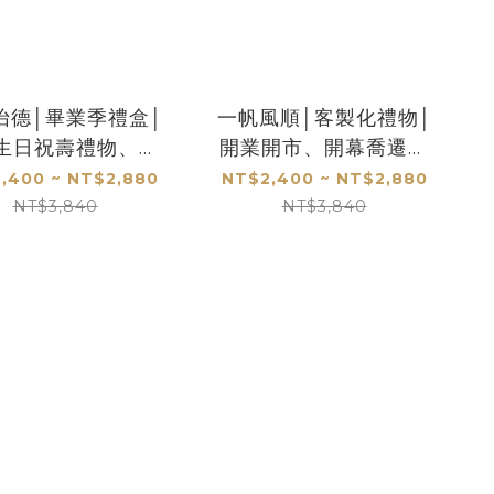
怡德│畢業季禮盒│
一帆風順│客製化禮物│
生日祝壽禮物、新
開業開市、開幕喬遷、
入厝、居家擺飾
升遷榮調祝賀禮品
,400 ~ NT$2,880
NT$2,400 ~ NT$2,880
NT$3,840
NT$3,840