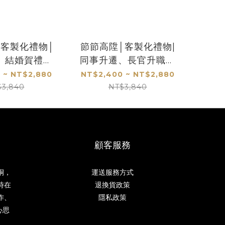
│客製化禮物│
節節高陞│客製化禮物|
、結婚賀禮、
同事升遷、長官升職、
休禮物
開市開業禮
 ~ NT$2,880
NT$2,400 ~ NT$2,880
$3,840
NT$3,840
顧客服務
桐，
運送服務方式
時在
退換貨政策
作、
隱私政策
心思
。