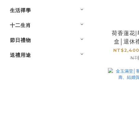
生活禪學
十二生肖
荷香蓮花
節日禮物
盒│退休
物、新
NT$2,400
送禮用途
NT