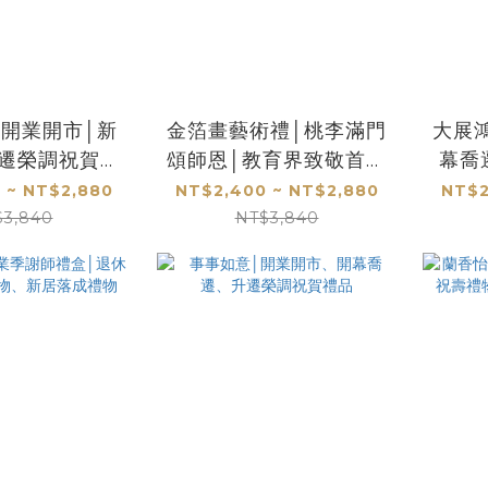
│開業開市│新
金箔畫藝術禮│桃李滿門
大展
升遷榮調祝賀禮
頌師恩│教育界致敬首選
幕喬
客製化禮物
禮品
禮
 ~ NT$2,880
NT$2,400 ~ NT$2,880
NT$2
$3,840
NT$3,840