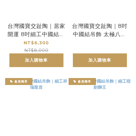
台灣國寶交趾陶｜居家
台灣國寶交趾陶｜8吋
開運 8吋細工中國結吊
中國結吊飾 太極八卦
飾 咬劍獅王
咬劍獅王
NT$6,300
NT$8,000
加入購物車
加入購物車
會員獨享
會員獨享