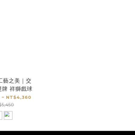
工藝之美｜交
獎牌 祥獅戲球
 ~ NT$4,360
$5,450