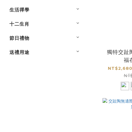
生活禪學
十二生肖
節日禮物
獨特交趾
送禮用途
福
NT$2,680
NT