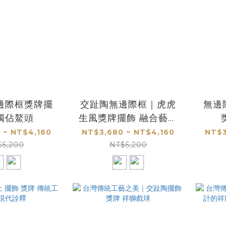
邊際框獎牌擺
交趾陶無邊際框｜虎虎
無邊
獨佔鰲頭
生風獎牌擺飾 融合藝術
與開運寓意的收藏首選
 ~ NT$4,160
NT$3,680 ~ NT$4,160
NT$3
$5,200
NT$5,200