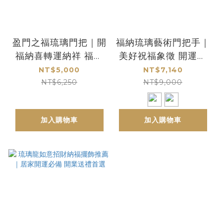
盈門之福琉璃門把｜開
福納琉璃藝術門把手｜
福納喜轉運納祥 福氣
美好祝福象徵 開運家
滿盈迎吉祥
居 送禮推薦
NT$5,000
NT$7,140
NT$6,250
NT$9,000
加入購物車
加入購物車