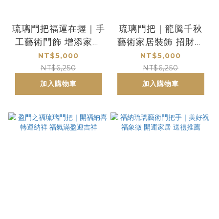
琉璃門把福運在握｜手
琉璃門把｜龍騰千秋
工藝術門飾 增添家居
藝術家居裝飾 招財開
美感與吉祥氛圍
運首選
NT$5,000
NT$5,000
NT$6,250
NT$6,250
加入購物車
加入購物車