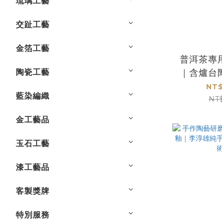
琉璃工藝
交趾工藝
金箔工藝
普洱茶專
陶瓷工藝
｜含爐台
品茗
NT$
藍染編織
NT
金工藝品
玉石工藝
漆工藝品
客製獎牌
特別服務