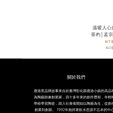
溫暖人心
茶杓│孟
│純
NT$
NT
關於我們
鹿港窯品牌故事來自於臺灣彰化縣鹿港小鎮的高品
為陶藝師兼創業家，四十多年來的創作歷程，年輕
學校學習陶瓷，踏入社會後開始以陶藝為生，從創
創業到創新。 1992年抱持著飲水思源不忘本的中