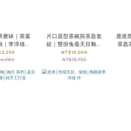
研磨缽｜茶葉
片口器型茶碗與茶匙套
鹿港
釉｜李淳雄純
組｜雙掛兔毫天目釉｜
茶匙
｜實用與藝術
陶藝家李淳雄手作精品
匙
3,250
NT$15,000
兼具
$4,080
NT$18,750