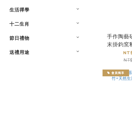
生活禪學
十二生肖
手作陶藝
節日禮物
末掛鈞窯
手工製作
送禮用途
NT$
NT
會員獨享