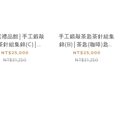
窯禮品館│手工鍛敲
手工鍛敲茶匙茶針組集
茶針組集錦(C)│茶
錦(B)│茶匙(咖啡)匙界
(咖啡)匙界的LV
的LV
NT$25,000
NT$25,000
NT$31,250
NT$31,250