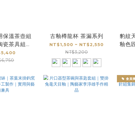
用保溫茶壺組
古釉樽龍杯 茶漏系列
豹紋
陶瓷茶具組合
釉色
NT$1,500 ~ NT$2,550
保溫首選
藝手
NT$3,200
5,400
$6,750
會員