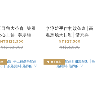
天目釉大茶倉│雙層
李淳雄手作豹紋茶倉│高
匠心工藝│李淳雄陶
溫窯燒天目釉│儲茶與擺
作精品│藏茶與美學
飾的獨特選擇
NT$122,500
NT$27,500
兼具
NT$168,000
NT$35,000
獨享
會員獨享