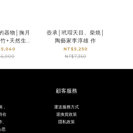
的器物│掬月
壺承│玳瑁天目、柴燒│
宗竹+天然生漆
陶藝家李淳雄 作
手工打造
5,040
NT$5,250
$6,000
NT$7,350
顧客服務
桐，
運送服務方式
時在
退換貨政策
作、
隱私政策
心思