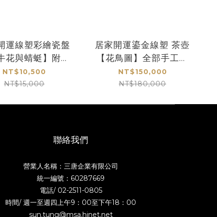
開運線塑彩繪瓷盤
居家開運鎏金線塑 茶壺
牛花與蜻蜓】附盤
【花鳥圖】全部手工製
架
作
NT$10,500
NT$150,000
NT$15,000
NT$180,000
聯絡我們
營業人名稱：三唐企業有限公司
統一編號：60287669
電話/
02-2511-0805
時間/ 週一至週四上午9：00至下午18：00
sun.tung@msa.hinet.net