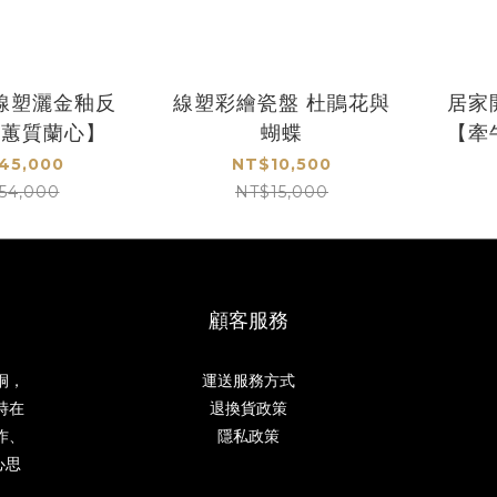
線塑灑金釉反
線塑彩繪瓷盤 杜鵑花與
居家
【蕙質蘭心】
蝴蝶
【牽
45,000
NT$10,500
54,000
NT$15,000
顧客服務
桐，
運送服務方式
時在
退換貨政策
作、
隱私政策
心思
。