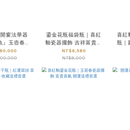
塑開窗法華器
鎏金花瓶福袋瓶｜喜紅
喜紅
魚』玉壺春花
釉瓷器擺飾 吉祥富貴賀
瓶｜
運居家藝術精品
禮首選
新
80,000
NT$6,580
100,000
NT$8,000