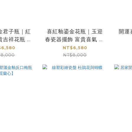
金君子瓶｜紅
喜紅釉鎏金花瓶｜玉迎
開運
貴吉祥花瓶 收
春瓷器擺飾 富貴喜氣 開
送禮首選
運送禮首選
6,580
NT$6,580
8,000
NT$8,000