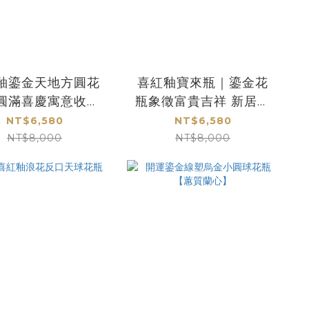
釉鎏金天地方圓花
喜紅釉寶來瓶｜鎏金花
圓滿喜慶寓意收藏
瓶象徵富貴吉祥 新居開
婚喬遷送禮首選
運與送禮首選
NT$6,580
NT$6,580
NT$8,000
NT$8,000