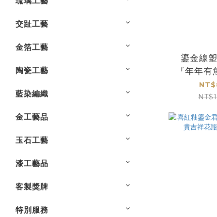
琉璃工藝
交趾工藝
金箔工藝
鎏金線
陶瓷工藝
『年年有
瓶 - 開
NT$
藍染編織
NT$
金工藝品
玉石工藝
漆工藝品
客製獎牌
特別服務