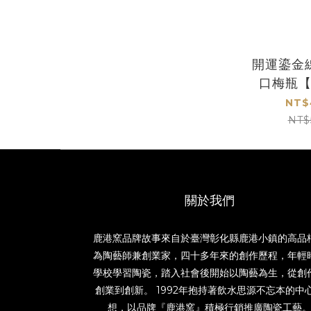
開運鎏金
口梅瓶
NT$
NT$
關於我們
鹿港窯品牌故事來自於臺灣彰化縣鹿港小鎮的高品
為陶藝師兼創業家，四十多年來的創作歷程，年輕
學校學習陶瓷，踏入社會後開始以陶藝為生，從創
創業到創新。 1992年抱持著飲水思源不忘本的中
想，以品牌『鹿港窯』積極行銷推廣陶瓷工藝