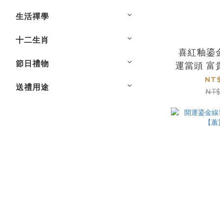
生活禪學
十二生肖
喜紅釉鎏
節日禮物
運當頭 富
藏
NT$
送禮用途
NT$