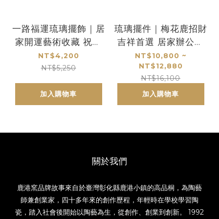
一路福運琉璃擺飾｜居
琉璃擺件｜梅花鹿招財
家開運藝術收藏 祝福
吉祥首選 居家辦公喬
吉祥首選
遷賀禮餽贈
NT$4,200
NT$10,800 ~
NT$12,880
NT$5,250
NT$16,100
加入購物車
加入購物車
關於我們
鹿港窯品牌故事來自於臺灣彰化縣鹿港小鎮的高品桐，為陶藝
師兼創業家，四十多年來的創作歷程，年輕時在學校學習陶
瓷，踏入社會後開始以陶藝為生，從創作、創業到創新。 1992