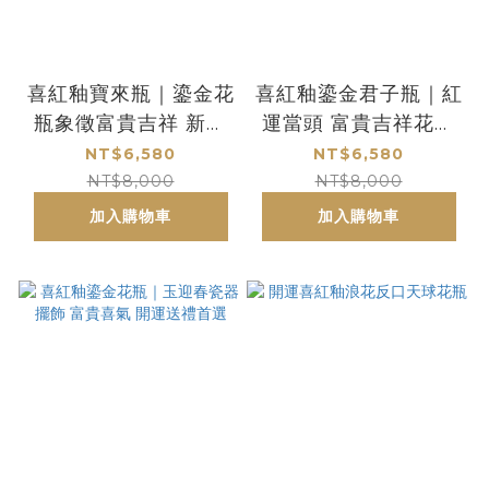
喜紅釉寶來瓶｜鎏金花
喜紅釉鎏金君子瓶｜紅
瓶象徵富貴吉祥 新居
運當頭 富貴吉祥花瓶
開運與送禮首選
收藏送禮首選
NT$6,580
NT$6,580
NT$8,000
NT$8,000
加入購物車
加入購物車