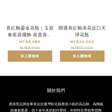
喜紅釉鎏金花瓶｜玉迎
開運喜紅釉浪花反口天
春瓷器擺飾 富貴喜氣
球花瓶
開運送禮首選
NT$6,580
NT$24,000
NT$8,000
NT$30,000
加入購物車
加入購物車
關於我們
鹿港窯品牌故事來自於臺灣彰化縣鹿港小鎮的高品桐，為陶藝
師兼創業家，四十多年來的創作歷程，年輕時在學校學習陶