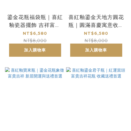
鎏金花瓶福袋瓶｜喜紅
喜紅釉鎏金天地方圓花
釉瓷器擺飾 吉祥富貴
瓶｜圓滿喜慶寓意收藏
賀禮首選
新婚喬遷送禮首選
NT$6,580
NT$6,580
NT$8,000
NT$8,000
加入購物車
加入購物車