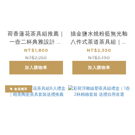
荷香蓮花茶具組推薦｜
描金鹽水燒粉藍無光釉
一壺二杯典雅設計 送
八件式茶道茶具組｜手
禮自用首選
工雅緻 無光質感 收藏
NT$1,800
NT$2,550
送禮首選
NT$2,250
NT$3,190
加入購物車
加入購物車
會員獨享