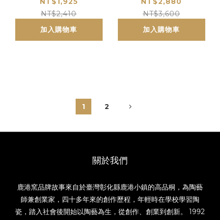
茗首選 精緻茶具禮盒
網
NT$1,925
NT$2,880
NT$2,410
NT$3,600
加入購物車
加入購物車
1
2
關於我們
鹿港窯品牌故事來自於臺灣彰化縣鹿港小鎮的高品桐，為陶藝
師兼創業家，四十多年來的創作歷程，年輕時在學校學習陶
瓷，踏入社會後開始以陶藝為生，從創作、創業到創新。 1992