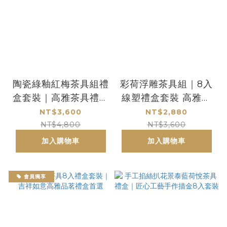
陶瓷綠釉紅梅茶具組禮
彩荷浮雕茶具組｜8入
盒套裝｜高雅茶具禮盒
線塑禮盒套裝 高雅品
推薦 品味送禮首選
味送禮首選
NT$3,600
NT$2,880
NT$4,800
NT$3,600
加入購物車
加入購物車
會員獨享