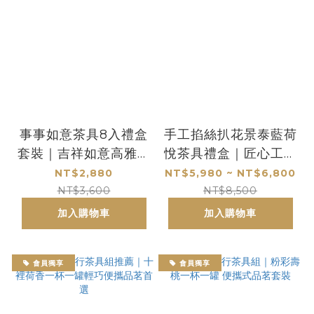
事事如意茶具8入禮盒
手工掐絲扒花景泰藍荷
套裝｜吉祥如意高雅品
悅茶具禮盒｜匠心工藝
茗禮盒首選
手作描金8入套裝
NT$2,880
NT$5,980 ~ NT$6,800
NT$3,600
NT$8,500
加入購物車
加入購物車
會員獨享
會員獨享