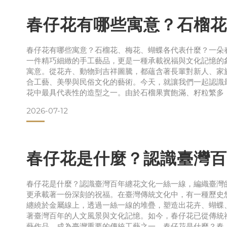
展出地點：花博花舞館
展出作品：《靜、佇》20
春仔花有哪些寓意？石榴花
春仔花有哪些寓意？石榴花、梅花、蝴蝶各代表什麼？一朵
一件精巧細緻的手工藝品，更是一種承載祝福與文化記憶的
寓意。從花卉、動物到吉祥圖騰，都蘊含著長輩對新人、家
合工藝、美學與民俗文化的藝術。今天，就讓我們一起認識
花中最具代表性的造型之一。由於石榴果實飽滿、籽粒繁多
2026-07-12
春仔花是什麼？認識臺灣百
春仔花是什麼？認識臺灣百年纏花文化一絲一線，編織臺灣
更承載著一份深刻的祝福。在臺灣傳統文化中，有一種歷史
纏繞於金屬線上，透過一絲一線的堆疊，塑造出花卉、蝴蝶
著臺灣百年的人文風景與文化記憶。如今，春仔花已從傳統
藝作品，成為臺灣重要的傳統工藝之一。春仔花是什麼？春