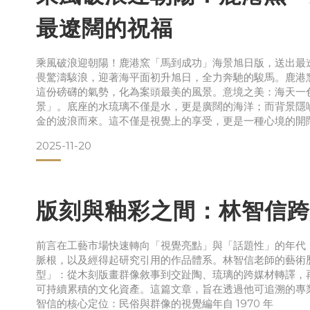
最遼闊的祝福
乘風破浪迎朝陽！鹿港窯「馬到成功」海景旭日版，送出最
畏驚濤駭浪，迎著海平面初升旭日，全力奔馳的駿馬。鹿港
這份磅礴的氣勢，化為案頭最美的風景。意境之美：海天一
景」。底座的水琉璃不僅是水，更是廣闊的海洋；而背景隱
金的波浪而來。這不僅是視覺上的享受，更是一種心境的開
2025-11-20
版刻與釉彩之間：林智信跨
前言在工藝市場快速轉向「視覺亮點」與「話題性」的年代
脈根，以及經得起研究引用的作品體系。林智信老師的藝術
型」：從木刻版畫群像敘事到交趾陶、琉璃的跨媒材轉譯，
可持續累積的文化資產。這篇文章，旨在透過他可追溯的專
智信的核心定位：民俗與群像的視覺編年自 1970 年