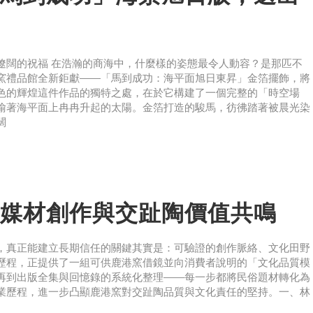
遼闊的祝福 在浩瀚的商海中，什麼樣的姿態最令人動容？是那匹不
窯禮品館全新鉅獻——「馬到成功：海平面旭日東昇」金箔擺飾，將
色的輝煌這件作品的獨特之處，在於它構建了一個完整的「時空場
喻著海平面上冉冉升起的太陽。金箔打造的駿馬，彷彿踏著被晨光染
闊
媒材創作與交趾陶價值共鳴
，真正能建立長期信任的關鍵其實是：可驗證的創作脈絡、文化田野
歷程，正提供了一組可供鹿港窯借鏡並向消費者說明的「文化品質模
再到出版全集與回憶錄的系統化整理——每一步都將民俗題材轉化為
業歷程，進一步凸顯鹿港窯對交趾陶品質與文化責任的堅持。一、林