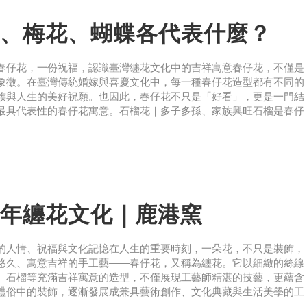
、梅花、蝴蝶各代表什麼？
春仔花，一份祝福，認識臺灣纏花文化中的吉祥寓意春仔花，不僅是
象徵。在臺灣傳統婚嫁與喜慶文化中，每一種春仔花造型都有不同的
族與人生的美好祝願。也因此，春仔花不只是「好看」，更是一門結
最具代表性的春仔花寓意。石榴花｜多子多孫、家族興旺石榴是春仔
年纏花文化｜鹿港窯
的人情、祝福與文化記憶在人生的重要時刻，一朵花，不只是裝飾，
悠久、寓意吉祥的手工藝——春仔花，又稱為纏花。它以細緻的絲線
、石榴等充滿吉祥寓意的造型，不僅展現工藝師精湛的技藝，更蘊含
禮俗中的裝飾，逐漸發展成兼具藝術創作、文化典藏與生活美學的工