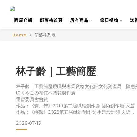
商店介紹
部落格首頁
所有商品
節日禮物
送
Home
部落格列表
林子齡｜工藝簡歷
林子齡｜工藝簡歷現職與專業資格文化部文化資產局 陳惠美
咲くやこの花館不凋花製作展
運營委員會會賞
作品：《靜、佇》2019第二屆纖維創作獎 藝術創作類 入選
作品：《崢豔》2022第五屆纖維創作獎 生活設計類 入選
作品：《翱翔》展覽經歷2018曾國棻老師師生聯展《劍獅
2026-07-15
展出地點：大億麗緻文化藝廊
展出作品：《劍獅》2019臺中市政府《臺中世界花卉博覽