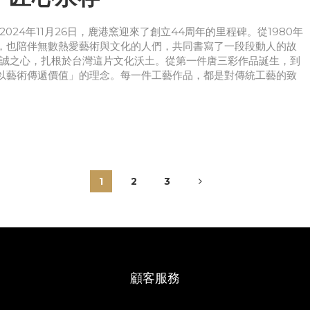
24年11月26日，鹿港窯迎來了創立44周年的里程碑。從1980年
，也陪伴無數熱愛藝術與文化的人們，共同書寫了一段段動人的故
赤誠之心，扎根於台灣這片文化沃土。從第一件唐三彩作品誕生，到
以藝術傳遞價值」的理念。每一件工藝作品，都是對傳統工藝的致
1
2
3
顧客服務