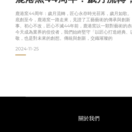
鹿港窯44周年：歲月流轉，匠心永存時光荏苒，歲月如歌。20
底創至今，鹿港窯一路走來，見證了工藝藝術的傳承與創新
事。初心不改，匠心不滅44年前，鹿港窯以一顆對藝術的
今天成為業界的佼佼者，我們始終堅守「以匠心打造經典、
敬，也是對未來的創想。傳統與創新，交織璀璨的
2024-11-25
關於我們