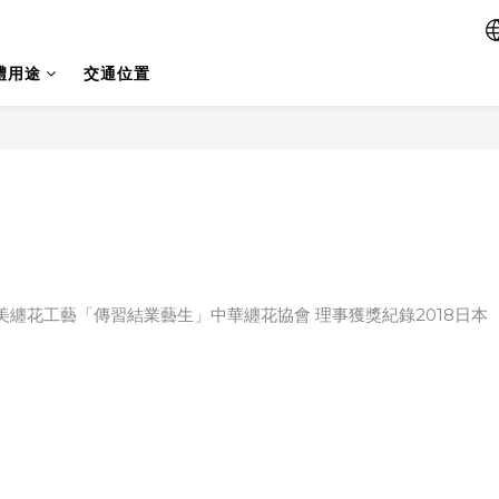
禮用途
交通位置
纏花工藝「傳習結業藝生」中華纏花協會 理事獲獎紀錄2018日本
遊春．花鳥爭鳴》
會－花舞館不凋花展》