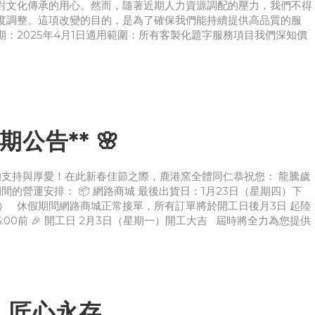
對文化傳承的用心。然而，隨著近期人力資源調配的壓力，我們不得
度調整。這項改變的目的，是為了確保我們能持續提供高品質的服
：2025年4月1日適用範圍：所有客製化題字服務項目我們深知價
期公告** 🌸
期以來的支持與厚愛！在此新春佳節之際，鹿港窯全體同仁恭祝您： 龍騰歲
間的營運安排： 📦 網路商城 最後出貨日：1月23日（星期四）下
期日） 休假期間網路商城正常接單，所有訂單將於開工日後月3日 起陸
:00前 🎉 開工日 2月3日（星期一）開工大吉 屆時將全力為您提供
，匠心永存