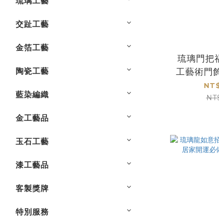
琉璃工藝
交趾工藝
金箔工藝
琉璃門把
陶瓷工藝
工藝術門
感與
NT$
藍染編織
NT
金工藝品
玉石工藝
漆工藝品
客製獎牌
特別服務