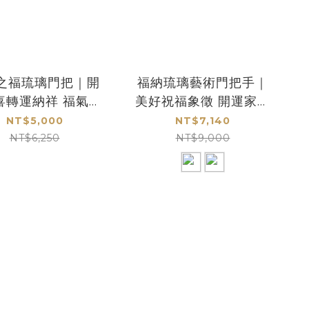
之福琉璃門把｜開
福納琉璃藝術門把手｜
喜轉運納祥 福氣滿
美好祝福象徵 開運家居
盈迎吉祥
送禮推薦
NT$5,000
NT$7,140
NT$6,250
NT$9,000