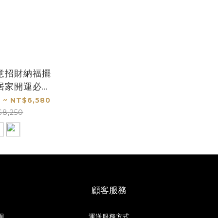
意招財納福擺
居家開運必備
送禮首選
 ~ NT$6,580
$8,250
顧客服務
桐，
運送服務方式