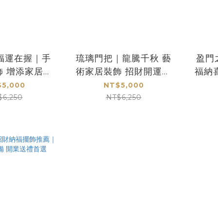
福運在握｜手
琉璃門把｜龍騰千秋 藝
盈門
飾 增添家居美
術家居裝飾 招財開運首
福納
吉祥氛圍
選
5,000
NT$5,000
$6,250
NT$6,250