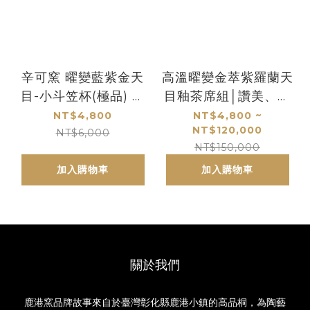
辛可窯 曜變藍紫金天
高溫曜變金萃紫羅蘭天
目-小斗笠杯(極品) 原
目釉茶席組│讚美、感
廠把關出貨 品質保證
謝、祝福禮物│手作
NT$4,800
NT$4,800 ~
NT$120,000
最新作品(數量不多)
NT$6,000
NT$150,000
加入購物車
加入購物車
關於我們
鹿港窯品牌故事來自於臺灣彰化縣鹿港小鎮的高品桐，為陶藝