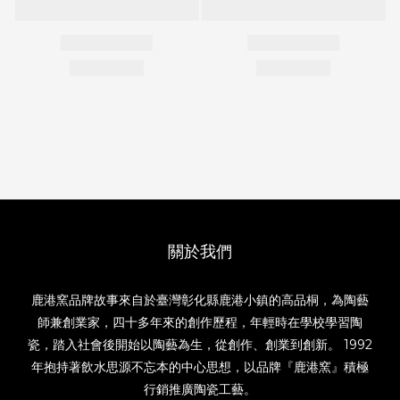
關於我們
鹿港窯品牌故事來自於臺灣彰化縣鹿港小鎮的高品桐，為陶藝
師兼創業家，四十多年來的創作歷程，年輕時在學校學習陶
瓷，踏入社會後開始以陶藝為生，從創作、創業到創新。 1992
年抱持著飲水思源不忘本的中心思想，以品牌『鹿港窯』積極
行銷推廣陶瓷工藝。