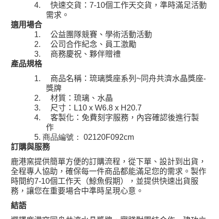
個工作天交貨，準時滿足活動
4.
快速交貨：
7-10
需求。
適用場合
1.
公益團隊競賽、學術活動活動
2.
公司合作紀念、員工激勵
3.
商務慶祝、夥伴贈禮
產品規格
同舟共濟水晶獎座
1.
商品名稱：琉璃獎座系列
~
-
獎牌
2.
材質：琉璃、水晶
3.
尺寸：
L10 x W6.8 x H20.7
4.
客製化：免費刻字服務，內容確認後進行製
作
5. 商品編號：
02120F092cm
訂購與服務
鹿港窯提供簡單方便的訂購流程，從下單、設計到出貨，
全程專人協助，確保每一件商品都能滿足您的需求。製作
個工作天（鯨魚假期），並提供快速出貨服
時間約
7-10
務，讓您在重要場合中準時呈現心意。
結語