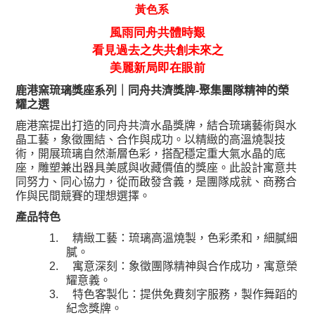
黃色系
風雨同舟共體時艱
看見過去之失共創未來之
美麗新局即在眼前
聚集團隊精神的榮
鹿港窯琉璃獎座系列｜同舟共濟獎牌
-
耀之選
鹿港窯提出打造的同舟共濟水晶獎牌，結合琉璃藝術與水
晶工藝，象徵團結、合作與成功。以精緻的高溫燒製技
術，開展琉璃自然漸層色彩，搭配穩定重大氣水晶的底
座，雕塑兼出器具美感與收藏價值的獎座。此設計寓意共
同努力、同心協力，從而啟發含義，是團隊成就、商務合
作與民間競賽的理想選擇。
產品特色
1.
精緻工藝：琉璃高溫燒製，色彩柔和，細膩細
膩。
2.
寓意深刻：象徵團隊精神與合作成功，寓意榮
耀意義。
3.
特色客製化：提供免費刻字服務，製作舞蹈的
紀念獎牌。