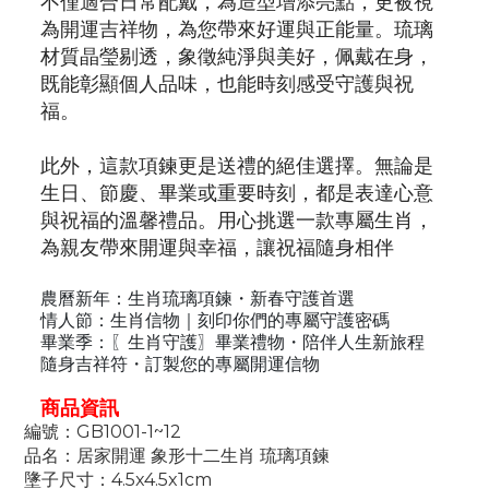
不僅適合日常配戴，為造型增添亮點，更被視
為開運吉祥物，為您帶來好運與正能量。琉璃
材質晶瑩剔透，象徵純淨與美好，佩戴在身，
既能彰顯個人品味，也能時刻感受守護與祝
福。
此外，這款項鍊更是送禮的絕佳選擇。無論是
生日、節慶、畢業或重要時刻，都是表達心意
與祝福的溫馨禮品。用心挑選一款專屬生肖，
為親友帶來開運與幸福，讓祝福隨身相伴
農曆新年：
生肖琉璃項鍊・新春守護首選
情人節：生肖信物｜刻印你們的專屬守護密碼
畢業季：
〖
生肖守護
〗
畢業禮物・陪伴人生新旅程
隨身吉祥符・訂製您的專屬開運信物
商品資訊
編號：GB1001-1~12
品名：居家開運 象形十二生肖 琉璃項鍊
墬子尺寸：4.5x4.5x1cm