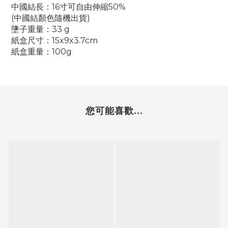
中國結長：16寸可自由伸縮50%
(中國結顏色隨機出貨)
墬子重量：33 g
紙盒尺寸：15x9x3.7cm
紙盒重量：100g
您可能喜歡...