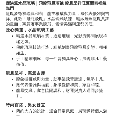
鹿港窯水晶琉璃｜飛龍飛鳳項鍊 龍鳳呈祥旺運開泰福氣
臨門
龍鳳象徵祥瑞與和諧，龍主權威與力量，鳳代表優雅與吉
祥。此款「飛龍飛鳳」水晶琉璃項鍊，精緻雕琢龍鳳共舞
的畫面，寓意著事業騰飛、愛情美滿與運勢興旺。
匠心獨運，水晶琉璃工藝
精選水晶琉璃材質，通透璀璨，光影流轉間展現祥
瑞之氣。
傳統琉璃技法打造，細膩刻畫飛龍飛鳳姿態，栩栩
如生。
手工精雕細琢，每一件皆獨具匠心，展現非凡工藝
價值。
龍鳳呈祥，寓意吉慶
龍象徵權威與力量，助事業飛黃騰達，氣勢非凡。
鳳代表優雅與福氣，象徵愛情和美、家庭和睦。
龍鳳交織，寓意陰陽調和，財運與貴人運同步提
升。
時尚百搭，男女皆宜
簡約大方的設計，適合日常佩戴，展現獨特個人魅