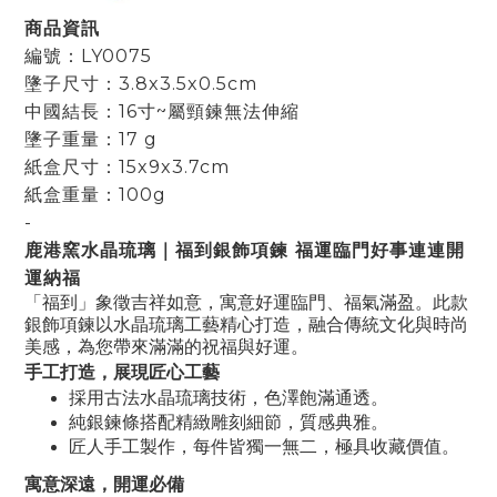
商品資訊
編號：LY0075
墬子尺寸：3.8x3.5x0.5cm
中國結長：16寸~屬頸鍊無法伸縮
墬子重量：17 g
紙盒尺寸：15x9x3.7cm
紙盒重量：100g
-
鹿港窯水晶琉璃｜福到銀飾項鍊 福運臨門好事連連開
運納福
「福到」象徵吉祥如意，寓意好運臨門、福氣滿盈。此款
銀飾項鍊以水晶琉璃工藝精心打造，融合傳統文化與時尚
美感，為您帶來滿滿的祝福與好運。
手工打造，展現匠心工藝
採用古法水晶琉璃技術，色澤飽滿通透。
純銀鍊條搭配精緻雕刻細節，質感典雅。
匠人手工製作，每件皆獨一無二，極具收藏價值。
寓意深遠，開運必備