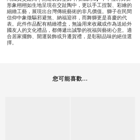
形象栩栩如生地呈現在交趾陶中，更以手工捏製、彩繪的
細緻工藝，展現出台灣傳統藝術的非凡價值。獅子在民間
信仰中象徵驅邪避煞、納福迎祥，而舞獅更是喜慶的代
表。此件作品配有精緻禮盒，無論用來收藏或作為送給外
國友人的文化禮品，都傳遞出誠摯的祝福與藝術心意。適
合居家擺飾、開運裝飾或升遷賀禮，是彰顯品味的絕佳選
擇。
您可能喜歡...