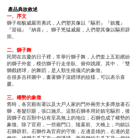
產
品
典
故
敘
述
一、序文
獅子相貌威嚴而勇武，人們塑其像以『驅邪』『鎮魔』
『迎福』『納喜』。
獅子兇猛威嚴，人們塑其像以驅邪辟
崇。
二、獅子舞
民間在吉慶的日子裡，常舉行獅子舞，人們套上五彩繽紛
的獅子外套，模仿獅子行走坐臥、俯仰跳躍。其中，「雙
獅戲銹球」的舞蹈，是人類生殖儀式的象徵。
在很多吉祥圖中，畫著獅子滾銹球的紋樣，可以表示喜
慶。
三、權勢的象徵
舊時，各宮殿衙署以及大戶人家的門外兩旁大多蹲放著石
獅，卷髮巨眼，張口施爪。這類石獅本用於鎮宅驅邪，後
因獅子在百獸中佔有至高無上的地位，石獅也成了權勢的
象徵。除了官府，一些廟門口、陵墓前、大橋上，均鎮以
石獅辟邪。石獅作為官府的守衛，左邊是雄的，右邊的是