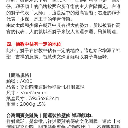
雌的。雄獅左爪下有一個誘球，而母獅的右爪下是一個幼
仔。獅子頭上的凸塊按照它所守衛的主人官階而定。左邊
的獅子代表「太師」，這是廷中的最高官階；右邊的獅子
代表「少保」是王子的年青侍衛。
由於太師和少保在朝廷中具有很大的勢力，所以被看作高
官的代表，人們就以石獅子來祝人官運亨通、飛黃騰達。
四、佛教中佔有一定的地位
此外，獅子在佛教中佔有一定的地位，這也給它增添了神
聖、吉祥的意義。智慧佛文殊菩薩就以獅子為坐騎。
【商品規格】
編號：A080
品名：交趾陶開運裝飾壁掛~L祥獅戲球
尺寸：37x32x5cm
紙盒尺寸：39x34x6.2cm
重量：2000g ±5%
台灣國寶交趾陶｜開運裝飾壁飾 祥獅戲球L
祥獅戲球，是象徵吉祥與慶賀的傳統文化圖騰，這款【台
灣國寶交趾陶｜開運裝飾壁飾 祥獅戲球L】，不僅將舞獅