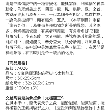
龍是中國傳說中的一種善變化、能興雲雨、利萬物的神異
動物，為眾鳞蟲之長，四靈（龍、鳳、麒麟、龜）之首。
古籍記述其形象多不一。一說為細長有四足，馬首蛇尾。
一說為身披鱗甲，頭有鬚角，五爪。《本草綱目》則稱
「龍有九似」，為兼備各種動物之所長的異類。其名殊
多，有鳞者謂蛟龍，有翼者稱應龍，有角者名[多它]龍，
無角名虬。小者名蛟，大者稱龍。傳說多為其能顯能隱，
能細能巨，能短能長。春分登天，秋分潛淵，呼風喚雨，
無所不能。在神話中是海底世界主宰（龍王），在民間是
祥瑞象徵，在古時則是帝王統治的化身。
【商品規格】
編號：A026
品名：交趾陶開運裝飾壁掛~S太極龍王
尺寸：30x25x5cm
紙盒尺寸：32x26.5x5.2cm
重量：1300g ±5%
交趾陶開運裝飾壁飾｜太極龍王S
在風水學中，龍代表天子之象，能潛能躍、能藏能顯，擁
有極強的正氣與驅邪之力。【交趾陶開運裝飾壁飾｜太極