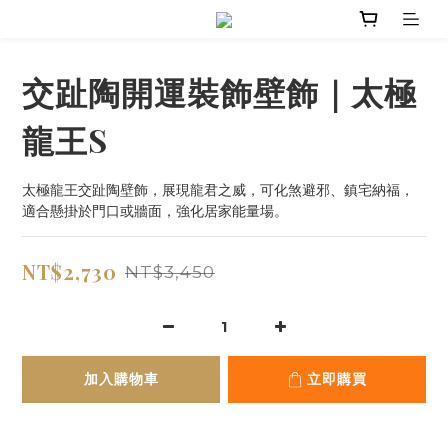
交趾陶開運裝飾壁飾｜太極
龍王S
太極龍王交趾陶壁飾，展現龍君之威，可化煞避邪、鎮宅納福，
適合懸掛於門口或牆面，強化居家能量場。
NT$2,730
NT$3,450
加入購物車
立即購買