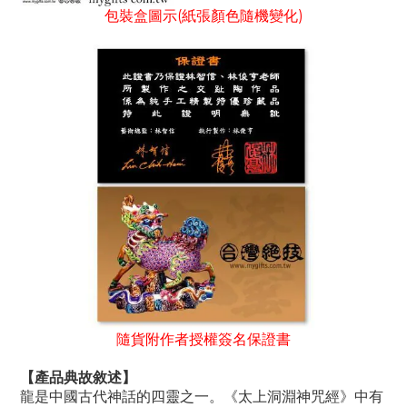
包裝盒圖示(紙張顏色隨機變化)
隨貨附作者授權簽名保證書
【產
品
典
故
敘
述】
龍是中國古代神話的四靈之一。《太上洞淵神咒經》中有