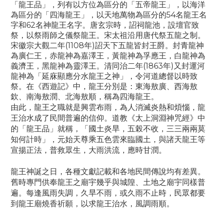
「龍王品」，列有以方位為區分的「五帝龍王」，以海洋
為區分的「四海龍王」，以天地萬物為區分的54名龍王名
字和62名神龍王名字。唐玄宗時，詔祠龍池，設壇官致
祭，以祭雨師之儀祭龍王。宋太祖沿用唐代祭五龍之制。
宋徽宗大觀二年(1108年)詔天下五龍皆封王爵。封青龍神
為廣仁王，赤龍神為嘉澤王，黃龍神為孚應王，白龍神為
義濟王，黑龍神為靈澤王。清同治二年(1863年)又封運河
龍神為「延庥顯應分水龍王之神」，令河道總督以時致
祭。在《西遊記》中，龍王分別是：東海敖廣、西海敖
欽、南海敖潤、北海敖順，稱為四海龍王。
由此，龍王之職就是興雲布雨，為人消滅炎熱和煩惱，龍
王治水成了民間普遍的信仰。道教《太上洞淵神咒經》中
的「龍王品」就稱，「國土炎旱，五榖不收，三三兩兩莫
知何計時」，元始天尊乘五色雲來臨國土，與諸天龍王等
宣揚正法，普救眾生，大雨洪流，應時甘潤。
龍王神誕之日，各種文獻記載和各地民間傳說均有差異。
舊時專門供奉龍王之廟宇幾乎與城隍、土地之廟宇同樣普
遍。每逢風雨失調，久旱不雨，或久雨不止時，民眾都要
到龍王廟燒香祈願，以求龍王治水，風調雨順。