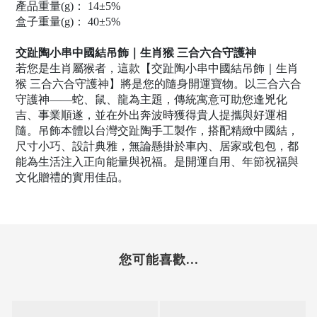
產品重量(g)： 14±5%
盒子重量(g)： 40±5%
交趾陶小串中國結吊飾｜生肖猴 三合六合守護神
若您是生肖屬猴者，這款【交趾陶小串中國結吊飾｜生肖
猴 三合六合守護神】將是您的隨身開運寶物。以三合六合
守護神——蛇、鼠、龍為主題，傳統寓意可助您逢兇化
吉、事業順遂，並在外出奔波時獲得貴人提攜與好運相
隨。吊飾本體以台灣交趾陶手工製作，搭配精緻中國結，
尺寸小巧、設計典雅，無論懸掛於車內、居家或包包，都
能為生活注入正向能量與祝福。是開運自用、年節祝福與
文化贈禮的實用佳品。
您可能喜歡...