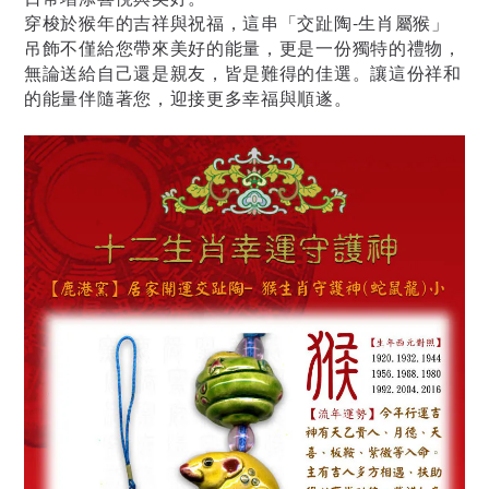
穿梭於猴年的吉祥與祝福，這串「交趾陶-生肖屬猴」
吊飾不僅給您帶來美好的能量，更是一份獨特的禮物，
無論送給自己還是親友，皆是難得的佳選。讓這份祥和
的能量伴隨著您，迎接更多幸福與順遂。