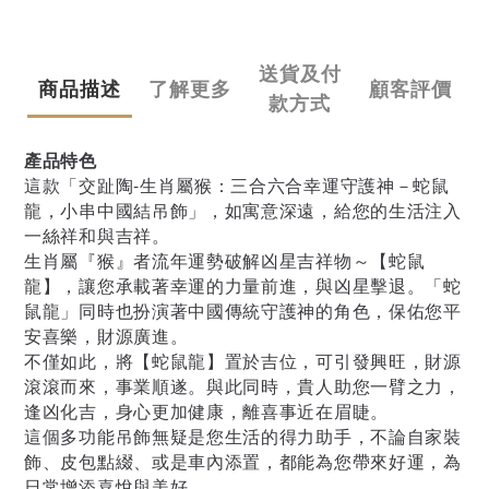
送貨及付
商品描述
了解更多
顧客評價
款方式
產品特色
這款「交趾陶-生肖屬猴：三合六合幸運守護神－蛇鼠
龍，小串中國結吊飾」，如寓意深遠，給您的生活注入
一絲祥和與吉祥。
生肖屬『猴』者流年運勢破解凶星吉祥物～【蛇鼠
龍】，讓您承載著幸運的力量前進，與凶星擊退。「蛇
鼠龍」同時也扮演著中國傳統守護神的角色，保佑您平
安喜樂，財源廣進。
不僅如此，將【蛇鼠龍】置於吉位，可引發興旺，財源
滾滾而來，事業順遂。與此同時，貴人助您一臂之力，
逢凶化吉，身心更加健康，離喜事近在眉睫。
這個多功能吊飾無疑是您生活的得力助手，不論自家裝
飾、皮包點綴、或是車內添置，都能為您帶來好運，為
日常增添喜悅與美好。