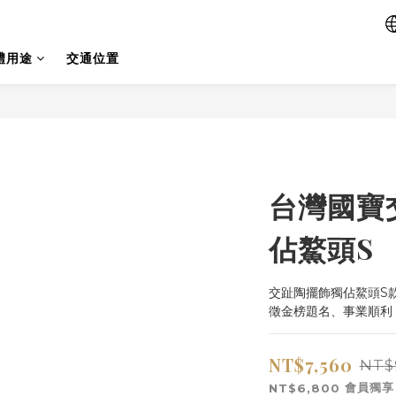
禮用途
交通位置
台灣國寶
佔鰲頭S
交趾陶擺飾獨佔鰲頭S
徵金榜題名、事業順利
NT$7,560
NT$
會員獨享
NT$6,800