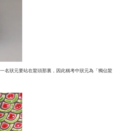
一名狀元要站在鰲頭那裏，因此稱考中狀元為「獨佔鰲