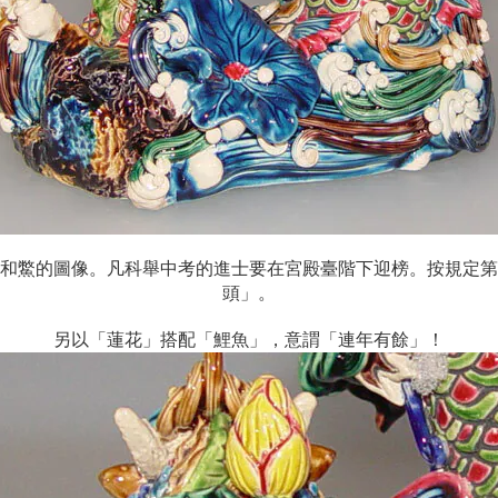
和鱉的圖像。凡科舉中考的進士要在宮殿臺階下迎榜。按規定第
頭」。
另以「蓮花」搭配「鯉魚」，意謂「連年有餘」！