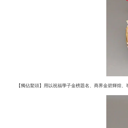
【獨佔鰲頭】用以祝福學子金榜題名、
商界金碧輝煌、