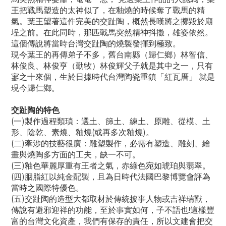
王把戰馬塑造的太神似了，在釉燒的時候奪了戰馬的精
氣。葉王望著這件完美的交趾陶，概然長嘆將之擲毀於廟
埕之前。在此同時，那匹戰馬突然精神抖擻，雄姿依然。
這個傳說將當時台灣交趾陶的燒製發揮到極致。
現今葉王的再傳弟子不多，舊台南縣（歸仁鄉）林智信、
林俊良、林俊亨（勤牧）林俊輝父子就是其中之一，只有
寥之十來個，生於日據時代台灣陶瓷重鎮「紅瓦厝」 就是
現今歸仁鄉。
交趾陶的特色
(一)製作過程類瑣：選土、篩土、練土、原雕、從模、土
形、陰乾、素燒、釉燒(或再多次釉燒)。
(二)牽涉的技藝很廣：雕塑製作，必需有塑造、雕刻、繪
畫與燒陶多方面的工夫，缺一不可。
(三)釉色華麗厚重有王者之氣，赤綠色宛如琥珀與翡翠。
(四)胭脂紅以純金配製，且為日時代法國巴黎博覽會評為
當時之國際特優色。
(五)交趾陶的造型大都取材於傳統披事人物或吉祥瑞獸，
傳說有避邪迎祥的功能，至於事實如何，子不語也!這樣豐
富的台灣文化資產，我們有保存的責任，所以文建會把交