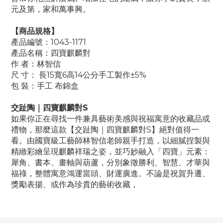
元及第，家和萬事興。
【商品規格】
產品編號：1043-1171
產品名稱：四寶麒麟對
作 者：林智信
尺 寸： 長15寬6高14公分手工製作±5%
包 裝：手工 布錦盒
交趾陶｜四寶麒麟對S
如果你正在尋找一件兼具藝術美感與祝福寓意的收藏品或
禮物，那麼這款【交趾陶｜四寶麒麟對S】絕對值得一
看。由國寶級工藝師林智信老師親手打造，以細膩捏製與
精緻彩繪呈現麒麟祥瑞之姿，並巧妙融入「四寶」元素：
犀角、書本、畫軸與葫蘆，分別象徵勝利、智慧、才華與
福祿，整體寓意鴻運當頭、財運廣進。不論是祝賀升遷、
獎勵表揚、或作為珍貴的藝術收藏，