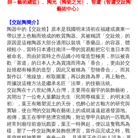
師－藝術總監）、陶光（陶瓷之光）、智盧（智盧交趾陶
藝術中心）
【交趾陶簡介】
陶器中的【交趾燒】原本是我國明末清初在福建或廣東一
帶以塗上色釉而燒成的軟質陶器。其被稱謂「交趾燒」的
原因是這種陶器大部分適用以裝填「香藥品」的容器、體
積較小，當時日本通往南洋一帶的貿易船把它引進日本而
被命名。而由於當時之作品嬌小玲瓏造型極美，所以被喜
歡「茶道」的日本人大為賞識而用為「香合」，更由於交
趾燒都有極美的造型，因此又被稱為「型物香合」。而其
製作以「堆線放」框取圖案，再以敘路為界，再上釉色。
而據說這種方法是繼承名匠「法華」的技藝法統。
交趾陶在十八世紀傳入台灣，主要用在廟宇的裝飾藝術，
其間出了一位奇人葉麟趾先生〈民間尊稱葉王，約明末清
初〉，葉王有雕塑泥土的天份，也醉心於古釉方的研究與
實驗，使台灣的交趾陶在藝術上的成就遠遠超過發源地。
相傳，葉王在學甲慈濟宮燒陶，附近學甲兵鎮的一匹戰馬
經常到廟埕前遊玩戲耍，葉王一時興起，便以這隻戰馬為
樣，塑了一件交趾陶來裝飾慈濟宮，當作品完成之時，戰
馬突然精神萎靡，奄奄一息， 見過葉王作品的人認為；葉