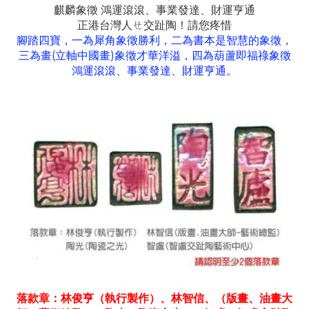
麒麟象徵 鴻運滾滾、事業發達、財運亨通
正港台灣人ㄝ交趾陶！請您疼惜
腳踏四寶，一為犀角象徵勝利，二為書本是智慧的象徵，
三為畫(立軸中國畫)象徵才華洋溢，四為葫蘆即福祿象徵
鴻運滾滾、事業發達、財運亨通。
落款章：林俊亨（執行製作）、林智信、（版畫、油畫大