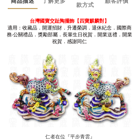
商品描述
了解更多
顧客評價
款方式
台灣國寶交趾陶擺飾【四寶麒麟對】
適用：收藏品．開運招財．升遷榮調．退休紀念．國際商
務‧公關禮品．獎勵部屬．長輩生日祝賀．開業送禮．開業
祝賀．感謝同仁
仁者在位『平步青雲』