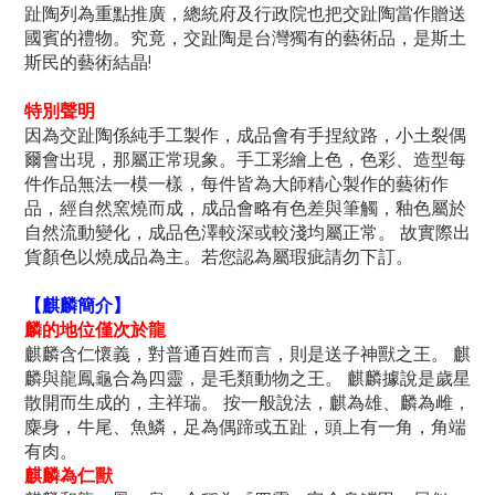
趾陶列為重點推廣，總統府及行政院也把交趾陶當作贈送
國賓的禮物。究竟，交趾陶是台灣獨有的藝術品，是斯土
斯民的藝術結晶!
特別聲明
因為交趾陶係純手工製作，成品會有手捏紋路，小土裂偶
爾會出現，那屬正常現象。手工彩繪上色，色彩、造型每
件作品無法一模一樣，每件皆為大師精心製作的藝術作
品，經自然窯燒而成，成品會略有色差與筆觸，釉色屬於
自然流動變化，成品色澤較深或較淺均屬正常。 故實際出
貨顏色以燒成品為主。若您認為屬瑕疵請勿下訂。
【麒麟簡介】
麟的地位僅次於龍
麒麟含仁懷義，對普通百姓而言，則是送子神獸之王。 麒
麟與龍鳳龜合為四靈，是毛類動物之王。 麒麟據說是歲星
散開而生成的，主祥瑞。 按一般說法，麒為雄、麟為雌，
麋身，牛尾、魚鱗，足為偶蹄或五趾，頭上有一角，角端
有肉。
麒麟為仁獸