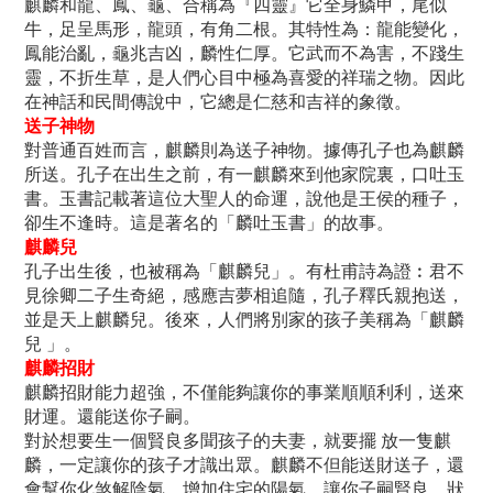
麒麟和龍、鳳、龜、合稱為『四靈』它全身鱗甲，尾似
牛，足呈馬形，龍頭，有角二根。其特性為：龍能變化，
鳳能治亂，龜兆吉凶，麟性仁厚。它武而不為害，不踐生
靈，不折生草，是人們心目中極為喜愛的祥瑞之物。因此
在神話和民間傳說中，它總是仁慈和吉祥的象徵。
送子神物
對普通百姓而言，麒麟則為送子神物。據傳孔子也為麒麟
所送。孔子在出生之前，有一麒麟來到他家院裏，口吐玉
書。玉書記載著這位大聖人的命運，說他是王侯的種子，
卻生不逢時。這是著名的「麟吐玉書」的故事。
麒麟兒
孔子出生後，也被稱為「麒麟兒」。有杜甫詩為證︰君不
見徐卿二子生奇絕，感應吉夢相追隨，孔子釋氏親抱送，
並是天上麒麟兒。後來，人們將別家的孩子美稱為「麒麟
兒 」。
麒麟招財
麒麟招財能力超強，不僅能夠讓你的事業順順利利，送來
財運。還能送你子嗣。
對於想要生一個賢良多聞孩子的夫妻，就要擺 放一隻麒
麟，一定讓你的孩子才識出眾。麒麟不但能送財送子，還
會幫你化煞解陰氣。增加住宅的陽氣，讓你子嗣賢良，狀