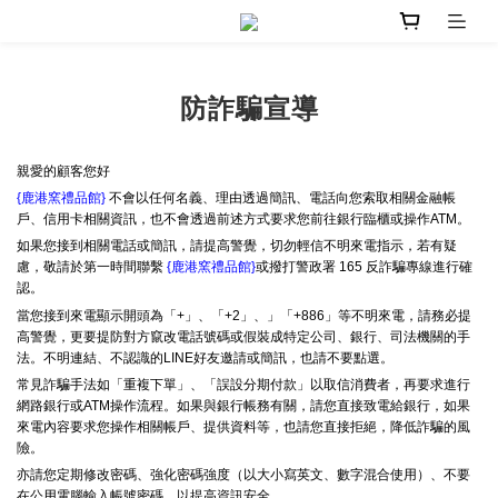
防詐騙宣導
親愛的顧客您好
{鹿港窯禮品館}
不會以任何名義、理由透過簡訊、電話向您索取相關金融帳
戶、信用卡相關資訊，也不會透過前述方式要求您前往銀行臨櫃或操作ATM。
如果您接到相關電話或簡訊，請提高警覺，切勿輕信不明來電指示，若有疑
慮，敬請於第一時間聯繫
{鹿港窯禮品館}
或撥打警政署 165 反詐騙專線進行確
認。
當您接到來電顯示開頭為「+」、「+2」、」「+886」等不明來電，請務必提
高警覺，更要提防對方竄改電話號碼或假裝成特定公司、銀行、司法機關的手
法。不明連結、不認識的LINE好友邀請或簡訊，也請不要點選。
常見詐騙手法如「重複下單」、「誤設分期付款」以取信消費者，再要求進行
網路銀行或ATM操作流程。如果與銀行帳務有關，請您直接致電給銀行，如果
來電內容要求您操作相關帳戶、提供資料等，也請您直接拒絕，降低詐騙的風
險。
亦請您定期修改密碼、強化密碼強度（以大小寫英文、數字混合使用）、不要
在公用電腦輸入帳號密碼，以提高資訊安全。