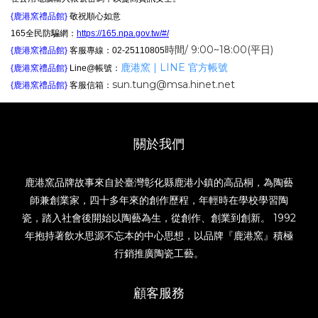
{鹿港窯禮品館}
敬祝順心如意
165全民防騙網：
https://165.npa.gov.tw/#/
時間/ 9:00~18:00(平日)
{鹿港窯禮品館}
客服專線：02-25110805
鹿港窯 | LINE 官方帳號
{鹿港窯禮品館}
Line@帳號：
sun.tung@msa.hinet.net
{鹿港窯禮品館}
客服信箱：
關於我們
鹿港窯品牌故事來自於臺灣彰化縣鹿港小鎮的高品桐，為陶藝
師兼創業家，四十多年來的創作歷程，年輕時在學校學習陶
瓷，踏入社會後開始以陶藝為生，從創作、創業到創新。 1992
年抱持著飲水思源不忘本的中心思想，以品牌『鹿港窯』積極
行銷推廣陶瓷工藝。
顧客服務