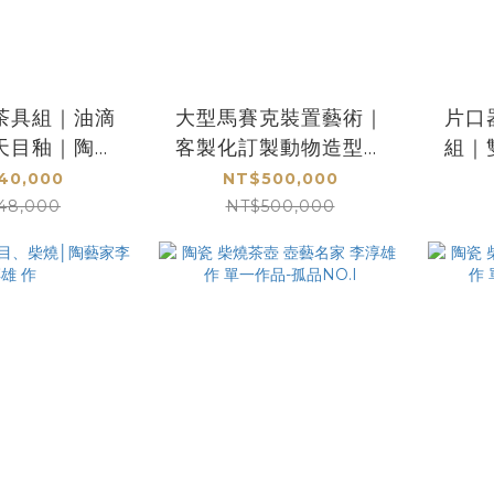
茶具組｜油滴
大型馬賽克裝置藝術｜
片口
天目釉｜陶藝
客製化訂製動物造型雕
組｜
雄手作精品
塑｜設計師李淳雄打造
陶藝
40,000
NT$500,000
公共空間亮點
48,000
NT$500,000