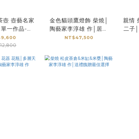
茶壺 壺藝名家
金色貓頭鷹燈飾 柴燒│
親情 
 單一作品-孤
陶藝家李淳雄 作│居家
二子│
NO.A
擺飾│夜燈
9,600
NT$47,500
12,800