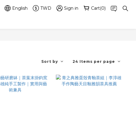
English
TWD
Sign in
Cart(0)
Sort by
24 Items per page