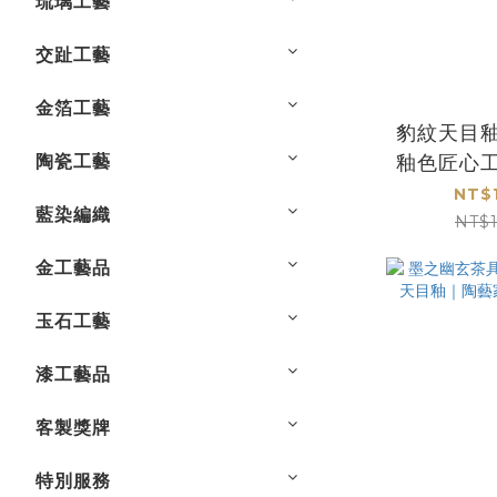
琉璃工藝
交趾工藝
金箔工藝
豹紋天目
陶瓷工藝
釉色匠心
藝手作精
NT$
藍染編織
NT$
金工藝品
玉石工藝
漆工藝品
客製獎牌
特別服務