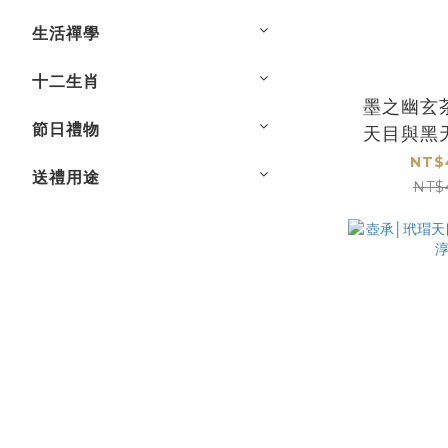
生活禪學
十二生肖
墨之幽玄
節日禮物
天目與黑
家李淳
NT$
送禮用途
NT$