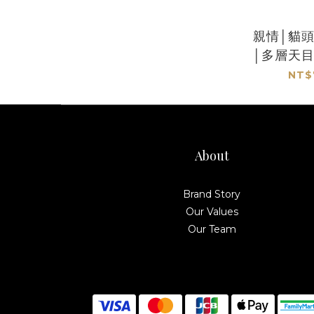
親情│貓頭
│多層天
家李
NT$
About
Brand Story
Our Values
Our Team