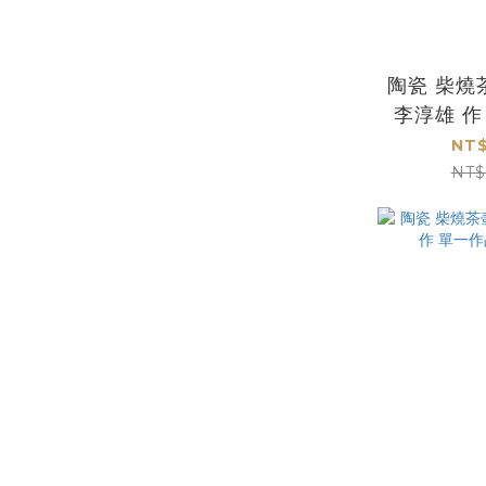
陶瓷 柴燒
李淳雄 作
品
NT$
NT$