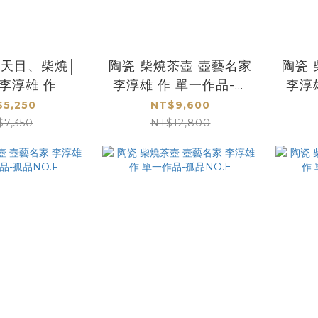
瑁天目、柴燒│
陶瓷 柴燒茶壺 壺藝名家
陶瓷 
李淳雄 作
李淳雄 作 單一作品-孤
李淳
品NO.I
5,250
NT$9,600
$7,350
NT$12,800