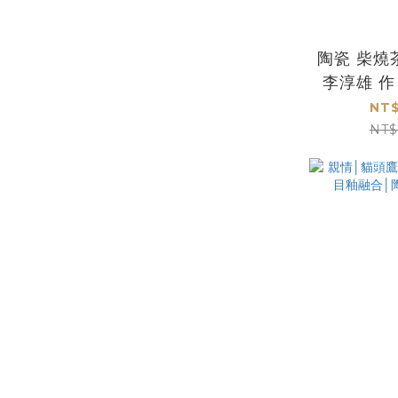
陶瓷 柴燒
李淳雄 作
品
NT$
NT$