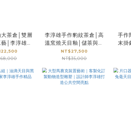
釉大茶倉│雙層
李淳雄手作豹紋茶倉│高
手作
工藝│李淳雄陶
溫窯燒天目釉│儲茶與擺
末掛
品│藏茶與美學
飾的獨特選擇
手工
122,500
NT$27,500
兼具
168,000
NT$35,000