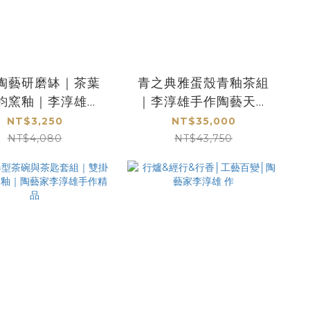
陶藝研磨缽｜茶葉
青之典雅蛋殼青釉茶組
鈞窯釉｜李淳雄純
｜李淳雄手作陶藝天目
製作｜實用與藝術
釉雅韻茶具推薦
NT$3,250
NT$35,000
兼具
NT$4,080
NT$43,750