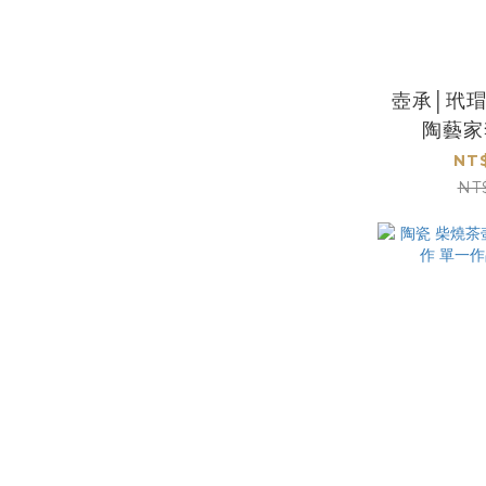
壺承│玳
陶藝家
NT$
NT