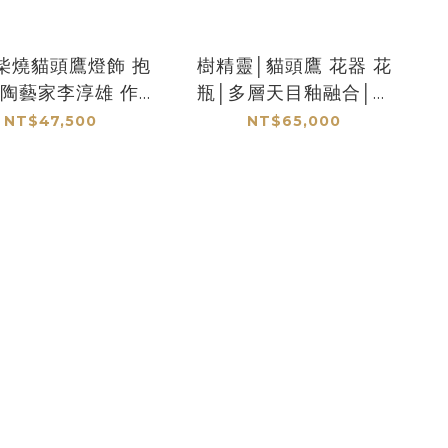
柴燒貓頭鷹燈飾 抱
樹精靈│貓頭鷹 花器 花
陶藝家李淳雄 作│
瓶│多層天目釉融合│陶
居家擺飾│夜燈
藝家李淳雄 作
NT$47,500
NT$65,000