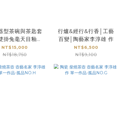
器型茶碗與茶匙套
行爐&經行&行香│工藝
雙掛兔毫天目釉｜
百變│陶藝家李淳雄 作
家李淳雄手作精品
NT$15,000
NT$6,500
NT$18,750
NT$9,100