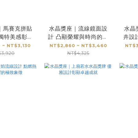
｜馬賽克拼貼
水晶獎座｜流線鏡面設
水晶
 獨特美感彰顯
計 凸顯榮耀與時尚的完
卉設
凡榮耀S
美結合
 ~ NT$3,130
NT$2,860 ~ NT$3,460
NT$3
$3,920
NT$4,325