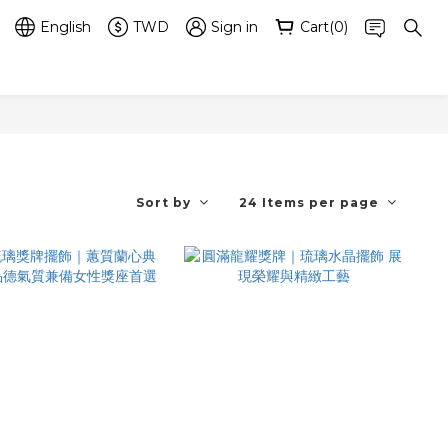
English
TWD
Sign in
Cart(0)
Sort by
24 Items per page