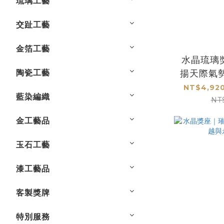
琉璃工藝
交趾工藝
金箔工藝
水晶琉璃
陶瓷工藝
揚天際氣
贈
NT$4,920
藍染編織
NT
金工藝品
玉石工藝
漆工藝品
客製獎牌
特別服務