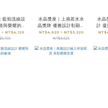
｜藍焰流線設
水晶獎座｜上扇若水水
水晶
熱情與榮耀的極
晶獎牌 優雅設計彰顯卓
計 
致象徵
越成就
 ~ NT$4,120
NT$4,620 ~ NT$5,220
NT$4
$5,150
NT$6,525