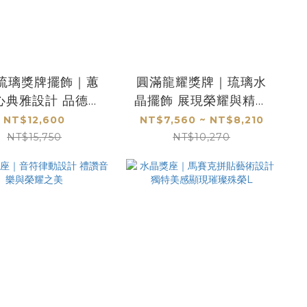
琉璃獎牌擺飾｜蕙
圓滿龍耀獎牌｜琉璃水
心典雅設計 品德氣
晶擺飾 展現榮耀與精緻
兼備女性獎座首選
工藝
NT$12,600
NT$7,560 ~ NT$8,210
NT$15,750
NT$10,270