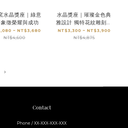
窯水晶獎座｜綠意
水晶獎座｜璀璨金色典
華象徵榮耀與成功
雅設計 獨特花紋雕刻呈
現尊榮氣度
,080 ~ NT$3,680
NT$3,300 ~ NT$3,900
NT$4,600
NT$4,875
Contact
Phone / XX-XXX-XXX-XXX