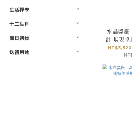
生活禪學
十二生肖
水晶獎座
節日禮物
計 展現
NT$3,520
送禮用途
NT