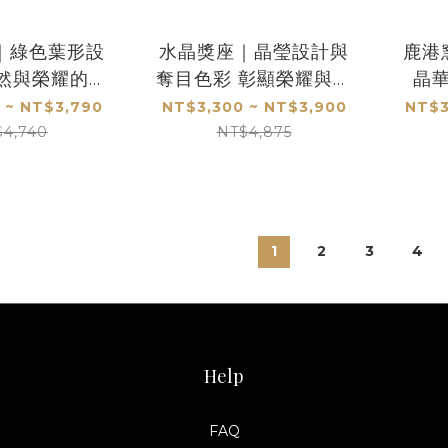
｜綠色葉形設
水晶獎座｜晶瑩設計與
鹿港
自然與榮耀的完
奪目色彩 彰顯榮耀與品
晶
美結合
味
 ~ NT$3,790
NT$3,300 ~ NT$3,900
NT$3
$4,740
NT$4,875
1
2
3
4
Help
FAQ