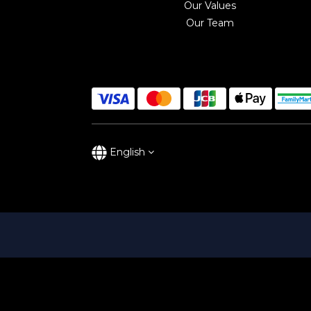
Our Values
Our Team
English