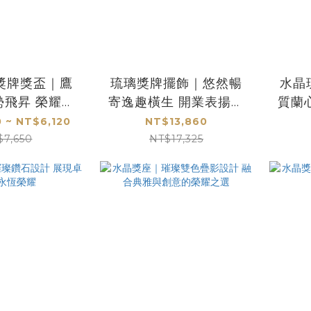
獎牌獎盃｜鷹
琉璃獎牌擺飾｜悠然暢
水晶
勢飛昇 榮耀致
寄逸趣橫生 開業表揚典
質蘭
開運表揚
藏首選
質
 ~ NT$6,120
NT$13,860
$7,650
NT$17,325