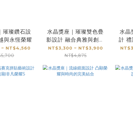
｜璀璨鑽石設
水晶獎座｜璀璨雙色疊
水晶
卓越與永恆榮耀
影設計 融合典雅與創意
計 
的榮耀之選
 ~ NT$4,560
NT$3,300 ~ NT$3,900
NT$3
$5,700
NT$4,875