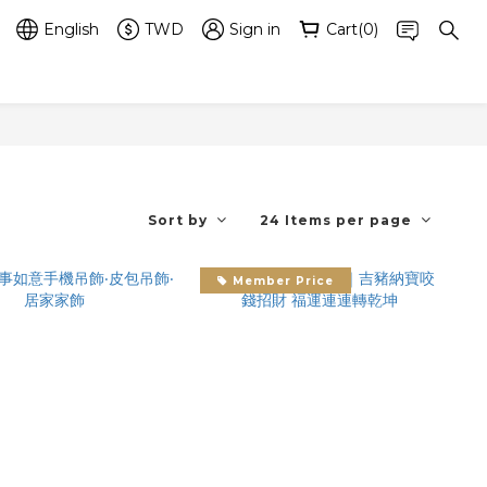
English
TWD
Sign in
Cart(0)
Sort by
24 Items per page
Member Price