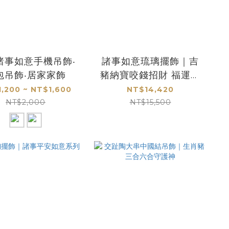
諸事如意手機吊飾‧
諸事如意琉璃擺飾｜吉
包吊飾‧居家家飾
豬納寶咬錢招財 福運連
連轉乾坤
,200 ~ NT$1,600
NT$14,420
NT$2,000
NT$15,500