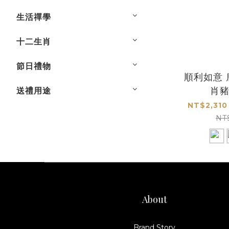
生活禪學
十二生肖
節日禮物
順利如意
肖
送禮用途
NT$2,310
NT
About
Brand Story