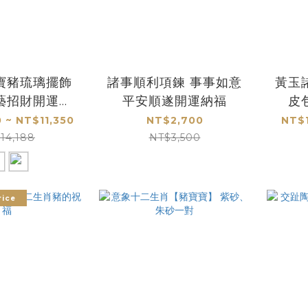
寶豬琉璃擺飾
諸事順利項鍊 事事如意
黃玉
藝招財開運居
平安順遂開運納福
皮
家首選
 ~ NT$11,350
NT$2,700
NT$1
14,188
NT$3,500
ice