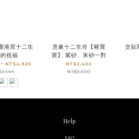
 鹿港窯十二生
意象十二生肖【豬寶
交趾
豬的祝福
寶】 紫砂、朱砂一對
 ~ NT$4,620
NT$2,400
$5,544
NT$3,600
Help
FAQ