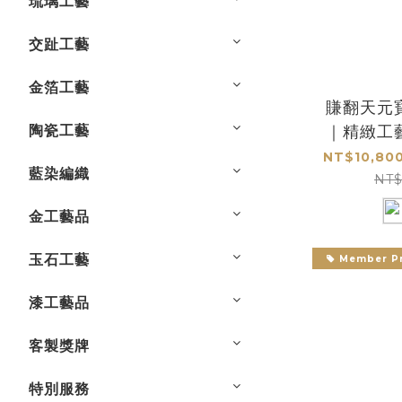
琉璃工藝
交趾工藝
金箔工藝
賺翻天元
陶瓷工藝
｜精緻工
NT$10,800
藍染編織
NT$
金工藝品
玉石工藝
Member Pr
漆工藝品
客製獎牌
特別服務