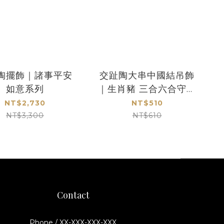
陶擺飾｜諸事平安
交趾陶大串中國結吊飾
如意系列
｜生肖豬 三合六合守護
神
NT$2,730
NT$510
NT$3,300
NT$610
Contact
Phone / XX-XXX-XXX-XXX