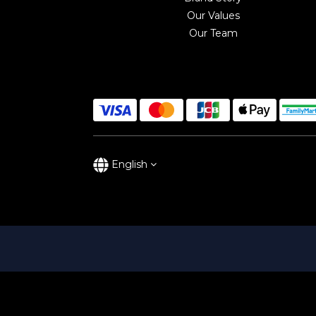
Our Values
Our Team
English