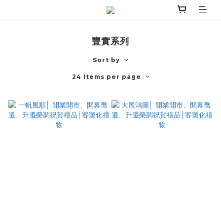
豐實系列
Sort by
24 Items per page