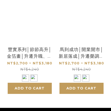
豐實系列│節節高升│
馬到成功│開業開市│
金箔畫│升遷升職、開
新居落成│升遷榮調祝
市開業禮│客製化禮物
賀禮品│客製化禮物
NT$2,700 ~ NT$3,180
NT$2,700 ~ NT$3,180
NT$4,240
NT$4,240
ADD TO CART
ADD TO CART