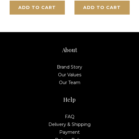
ADD TO CART
ADD TO CART
About
Brand Story
Our Values
Our Team
Help
FAQ
Delivery & Shipping
Payment