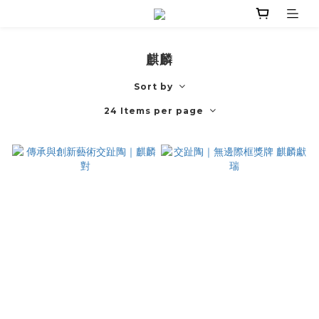
麒麟
Sort by
24 Items per page