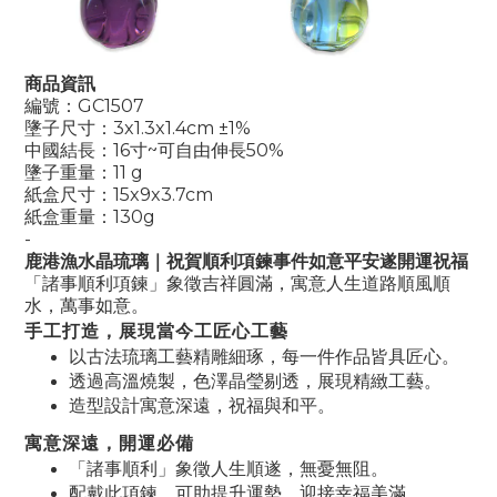
商品資訊
編號：GC1507
墬子尺寸：3x1.3x1.4cm ±1%
中國結長：
16寸~可自由伸長50%
墬子重量：11 g
紙盒尺寸：15x9x3.7cm
紙盒重量：130g
-
鹿港漁水晶琉璃｜祝賀順利項鍊事件如意平安遂開運祝福
「諸事順利項鍊」象徵吉祥圓滿，寓意人生道路順風順
水，萬事如意。
手工打造，展現當今工匠心工藝
以古法琉璃工藝精雕細琢，每一件作品皆具匠心。
透過高溫燒製，色澤晶瑩剔透，展現精緻工藝。
造型設計寓意深遠，祝福與和平。
寓意深遠，開運必備
「諸事順利」象徵人生順遂，無憂無阻。
配戴此項鍊，可助提升運勢，迎接幸福美滿。