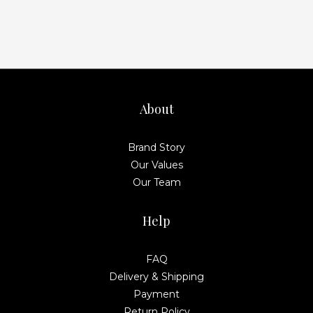
About
Brand Story
Our Values
Our Team
Help
FAQ
Delivery & Shipping
Payment
Return Policy