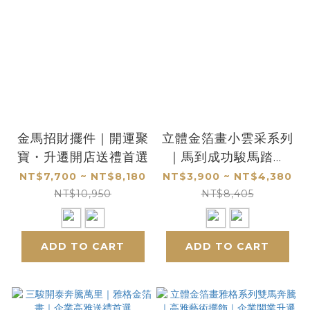
金馬招財擺件｜開運聚
立體金箔畫小雲采系列
寶・升遷開店送禮首選
｜馬到成功駿馬踏蘭
企業開業升遷高雅送禮
NT$7,700 ~ NT$8,180
NT$3,900 ~ NT$4,380
首選
NT$10,950
NT$8,405
ADD TO CART
ADD TO CART