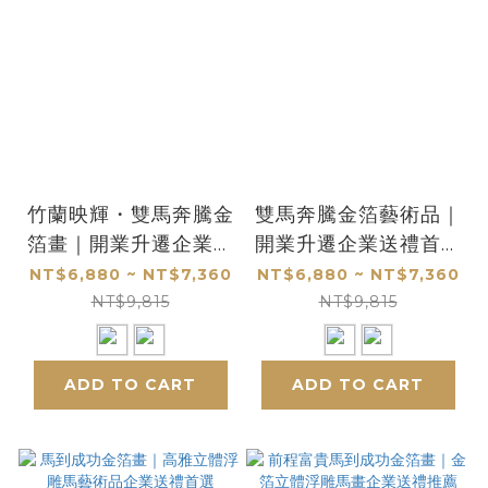
竹蘭映輝・雙馬奔騰金
雙馬奔騰金箔藝術品｜
箔畫｜開業升遷企業商
開業升遷企業送禮首選
務高雅禮品推薦
｜高雅立體浮雕馬到成
NT$6,880 ~ NT$7,360
NT$6,880 ~ NT$7,360
功
NT$9,815
NT$9,815
ADD TO CART
ADD TO CART