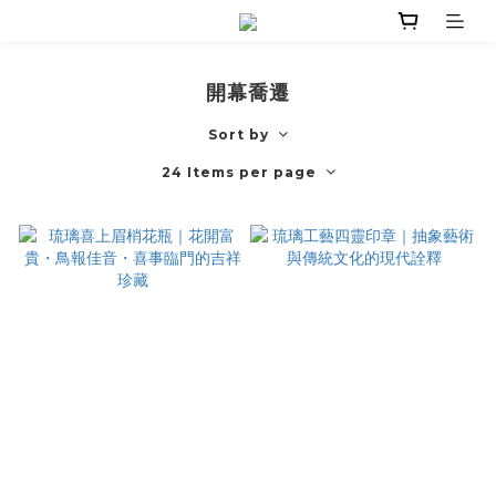
開幕喬遷
Sort by
24 Items per page