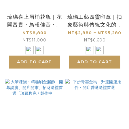
琉璃喜上眉梢花瓶｜花
琉璃工藝四靈印章｜抽
開富貴・鳥報佳音・喜
象藝術與傳統文化的現
事臨門的吉祥珍藏
代詮釋
NT$8,800
NT$2,880 ~ NT$5,280
NT$11,000
NT$6,600
ADD TO CART
ADD TO CART