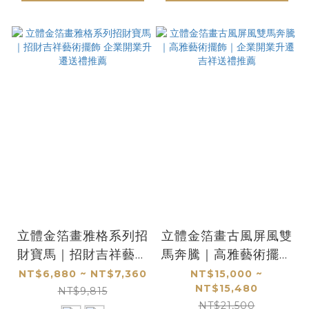
立體金箔畫雅格系列招
立體金箔畫古風屏風雙
財寶馬｜招財吉祥藝術
馬奔騰｜高雅藝術擺飾
擺飾 企業開業升遷送
｜企業開業升遷吉祥送
NT$6,880 ~ NT$7,360
NT$15,000 ~
NT$15,480
禮推薦
禮推薦
NT$9,815
NT$21,500