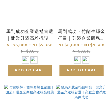
馬到成功企業送禮首選
馬到成功・竹蘭生輝金
｜開業升遷高雅擺設推
箔畫｜升遷企業商務合
薦
作首選禮物擺設推薦
NT$6,880 ~ NT$7,360
NT$6,880 ~ NT$7,360
NT$9,815
NT$9,815
ADD TO CART
ADD TO CART