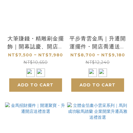
大筆賺錢・精雕刷金擺
平步青雲金馬｜升遷開
飾｜開幕誌慶、開店開
運擺件・開店喬遷送禮
市、招財送禮首選「珍
首選
NT$7,500 ~ NT$7,980
NT$8,700 ~ NT$9,180
藏售完 / 製作中」
NT$10,650
NT$12,240
ADD TO CART
ADD TO CART