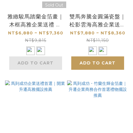
Sold Out
雅緻駿馬踏蘭金箔畫｜
雙馬奔騰金圓滿瓷盤｜
木框高雅企業送禮 開
松影雲海高雅企業送禮
業升遷吉祥藝術推薦
推薦
NT$6,880 ~ NT$7,360
NT$7,880 ~ NT$8,360
NT$9,815
NT$11,150
ADD TO CART
ADD TO CART