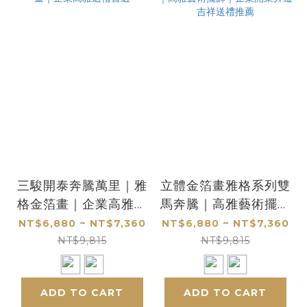
三駿開泰奔騰萬里｜雅
立體金箔畫雅格系列雙
格金箔畫｜企業高雅送
馬奔騰｜高雅藝術擺飾
禮首選
｜企業開業升遷吉祥送
NT$6,880 ~ NT$7,360
NT$6,880 ~ NT$7,360
禮推薦
NT$9,815
NT$9,815
ADD TO CART
ADD TO CART