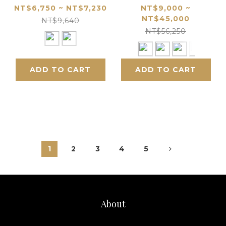
選
工藝品｜送水晶座
NT$6,750 ~ NT$7,230
NT$9,000 ~
NT$45,000
NT$9,640
NT$56,250
ADD TO CART
ADD TO CART
1
2
3
4
5
About