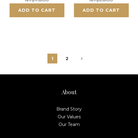
NT$7,800
NT$5,800
ADD TO CART
ADD TO CART
1
2
About
Brand Story
Our Values
Our Team