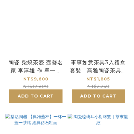
陶瓷 柴燒茶壺 壺藝名
事事如意茶具3入禮盒
家 李淳雄 作 單一作
套裝｜高雅陶瓷茶具禮
品-孤品NO.I
盒推薦 送禮首選
NT$9,600
NT$1,805
NT$12,800
NT$2,260
ADD TO CART
ADD TO CART