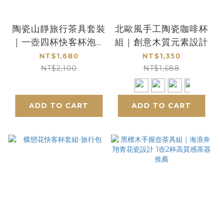
陶瓷山靜旅行茶具套裝
北歐風手工陶瓷咖啡杯
｜一壺四杯快客杯泡茶
組｜創意木質元素設計
壺 商務活動高質感禮
NT$1,680
NT$1,350
品推薦
NT$2,100
NT$1,688
ADD TO CART
ADD TO CART