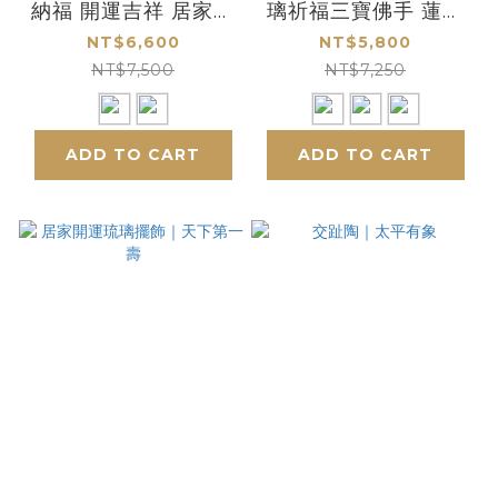
納福 開運吉祥 居家風
璃祈福三寶佛手 蓮花
水珍藏首選
手寶瓶如意寶珠 居家
NT$6,600
NT$5,800
靈藝之選
NT$7,500
NT$7,250
ADD TO CART
ADD TO CART