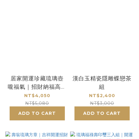
居家開運珍藏琉璃壺
漢白玉精瓷隱雕蝶戀茶
嚨福氣｜招財納福高雅
組
擺件首選
NT$4,050
NT$2,400
NT$5,080
NT$3,000
ADD TO CART
ADD TO CART