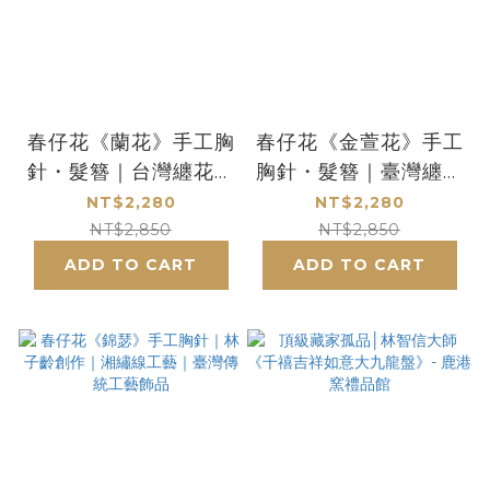
春仔花《蘭花》手工胸
春仔花《金萱花》手工
針・髮簪｜台灣纏花工
胸針・髮簪｜臺灣纏花
藝．職人手作胸花飾品
工藝｜林子齡手作｜母
NT$2,280
NT$2,280
親節・生日・祝福禮物
NT$2,850
NT$2,850
ADD TO CART
ADD TO CART