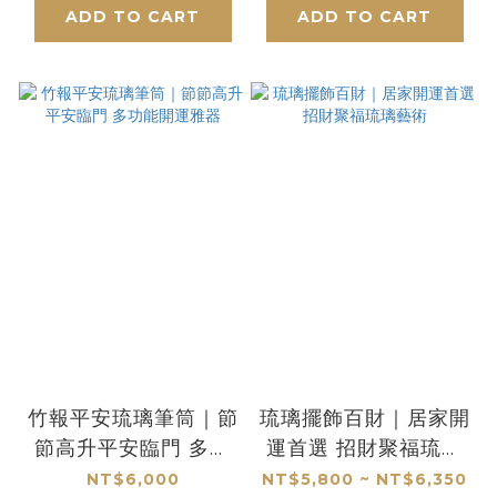
ADD TO CART
ADD TO CART
竹報平安琉璃筆筒｜節
琉璃擺飾百財｜居家開
節高升平安臨門 多功
運首選 招財聚福琉璃
能開運雅器
藝術
NT$6,000
NT$5,800 ~ NT$6,350