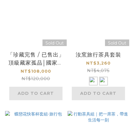
Sold Out
Sold Out
「珍藏完售 / 已售出」
汝窯旅行茶具套裝
頂級藏家孤品│國家級
NT$3,260
交趾陶大師 呂建勳 殿
NT$4,075
NT$108,000
堂級絕筆巨作《千禧萬
NT$120,000
壽無疆九龍盤》
ADD TO CART
ADD TO CART