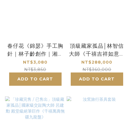
春仔花《錦瑟》手工胸
頂級藏家孤品│林智信
針｜林子齡創作｜湘繡
大師《千禧吉祥如意大
線工藝｜臺灣傳統工藝
九龍盤》- 鹿港窯禮品
NT$3,080
NT$288,000
飾品
館
NT$3,850
NT$360,000
ADD TO CART
ADD TO CART