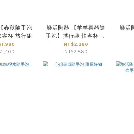
 【春秋隨手泡
樂活陶器 【羊羊喜器隨
樂活
快客杯 旅行組
手泡】攜行裝 快客杯 旅
行組
1,980
NT$2,280
$2,400
NT$2,880