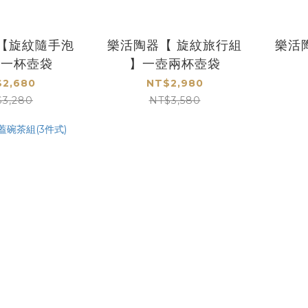
 【旋紋隨手泡
樂活陶器【 旋紋旅行組
樂活
壺一杯壺袋
】一壺兩杯壺袋
2,680
NT$2,980
$3,280
NT$3,580