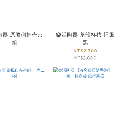
陶器 原礦側把壺茶
樂活陶器 茶韻杯禮 禪風
組
黑
NT$2,300
NT$2,880