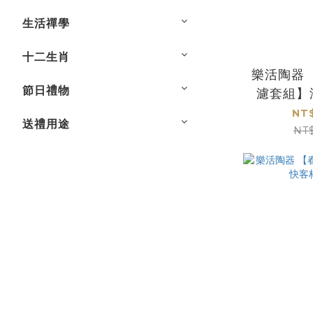
生活禪學
十二生肖
樂活陶器
節日禮物
濾套組】
NT$
送禮用途
NT