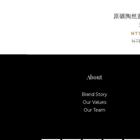
原礦陶然
NT
NT
About
Brand Story
Our Values
Our Team