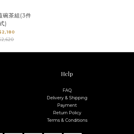
蓋碗茶組(3件
式)
$2,180
$2,620
Help
FAQ
Delivery & Shipping
Payment
Return Policy
Terms & Conditions