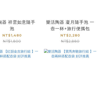
陶器 祥雲如意隨手
樂活陶器 凝月隨手泡 一
泡
壺一杯+旅行便攜包
NT$1,480
NT$2,280
NT$1,800
NT$2,880