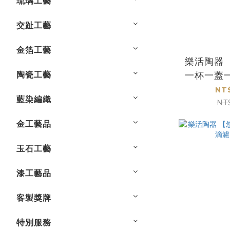
琉璃工藝
交趾工藝
金箔工藝
樂活陶器
陶瓷工藝
一杯一蓋
NT
藍染編織
NT
金工藝品
玉石工藝
漆工藝品
客製獎牌
特別服務