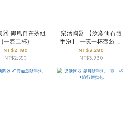
陶器 御風自在茶組
樂活陶器 【汝窯仙石隨
(一壺二杯)
手泡】 一碗一杯壺袋 旅
行茶器
NT$2,180
NT$3,280
NT$2,650
NT$3,980