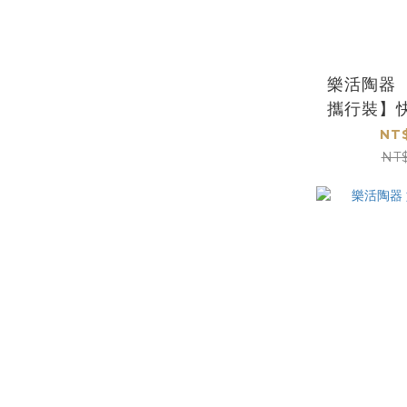
樂活陶器
攜行裝】
NT$
NT