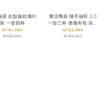
陶器 紅點旋紋攜行
樂活陶器 隨手福旺 2.0
裝 一壺四杯
一壺三杯 便攜布包 自由
出行
NT$2,980
NT$2,980
NT$3,580
NT$3,580