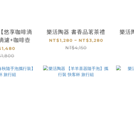
 【悠享咖啡滴
樂活陶器 書香品茗茶禮
樂活
滴濾+咖啡壺
NT$1,280 ~ NT$3,280
NT$4,150
1,480
$1,800