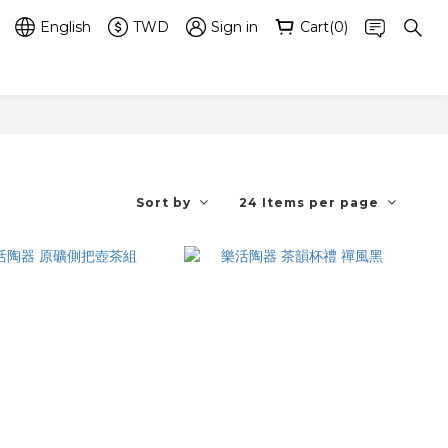
English
TWD
Sign in
Cart(0)
Sort by
24 Items per page