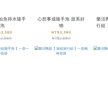
 如魚得水隨手
心想事成隨手泡 甜系好
樂活
泡
物
行組
2,380
NT$2,380
$2,880
NT$2,880