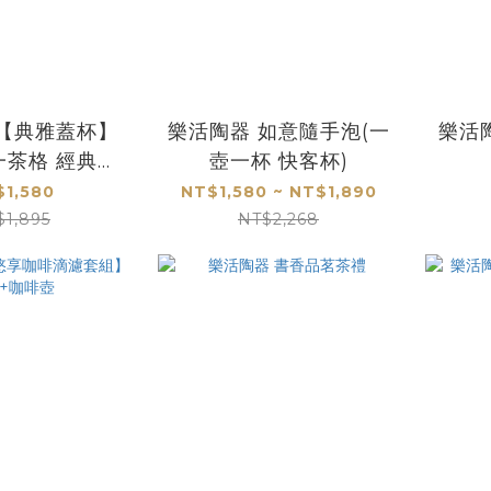
 【典雅蓋杯】
樂活陶器 如意隨手泡(一
樂活
一茶格 經典仿
壺一杯 快客杯)
石釉面
$1,580
NT$1,580 ~ NT$1,890
$1,895
NT$2,268