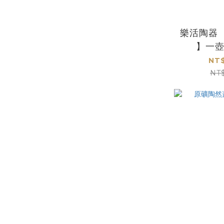
樂活陶器
】一
NT$
NT