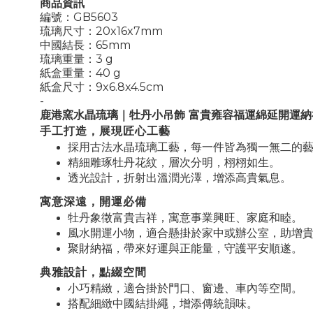
商品資訊
編號：GB5603
琉璃尺寸：20x16x7mm
中國結長：65mm
琉璃重量：3 g
紙盒重量：40 g
紙盒尺寸：9x6.8x4.5cm
-
鹿港窯水晶琉璃｜牡丹小吊飾 富貴雍容福運綿延開運納
手工打造，展現匠心工藝
採用古法水晶琉璃工藝，每一件皆為獨一無二的
精細雕琢牡丹花紋，層次分明，栩栩如生。
透光設計，折射出溫潤光澤，增添高貴氣息。
寓意深遠，開運必備
牡丹象徵富貴吉祥，寓意事業興旺、家庭和睦。
風水開運小物，適合懸掛於家中或辦公室，助增
聚財納福，帶來好運與正能量，守護平安順遂。
典雅設計，點綴空間
小巧精緻，適合掛於門口、窗邊、車內等空間。
搭配細緻中國結掛繩，增添傳統韻味。