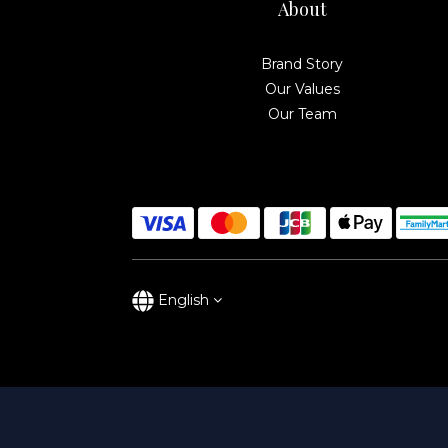
About
Brand Story
Our Values
Our Team
English