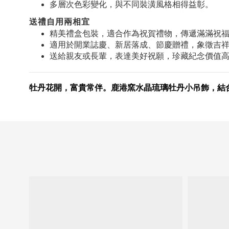
多層次色彩變化，與不同裝潢風格相得益彰。
送禮自用兩相宜
精美禮盒包裝，適合作為祝賀禮物，傳遞滿滿祝
適用於開業誌慶、新居落成、節慶贈禮，象徵吉
送給親友或長輩，表達美好祝願，珍藏紀念價值
牡丹花開，富貴常伴。鹿港窯水晶琉璃牡丹小吊飾，結