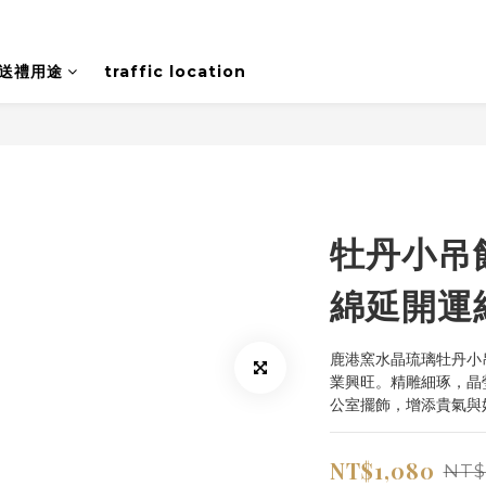
送禮用途
traffic location
牡丹小吊
綿延開運
鹿港窯水晶琉璃牡丹小
業興旺。精雕細琢，晶
公室擺飾，增添貴氣與
NT$1,080
NT$