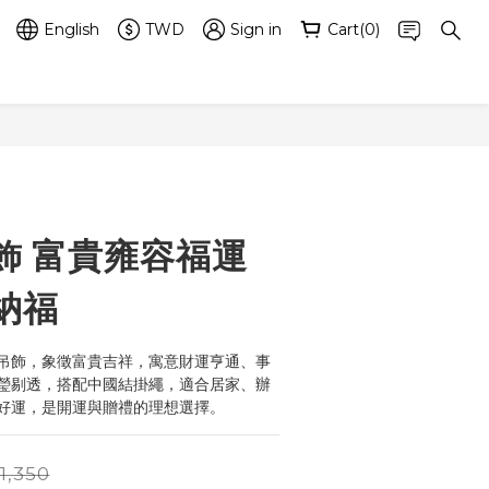
English
TWD
Sign in
Cart(0)
BUY NOW
飾 富貴雍容福運
納福
吊飾，象徵富貴吉祥，寓意財運亨通、事
瑩剔透，搭配中國結掛繩，適合居家、辦
好運，是開運與贈禮的理想選擇。
1,350