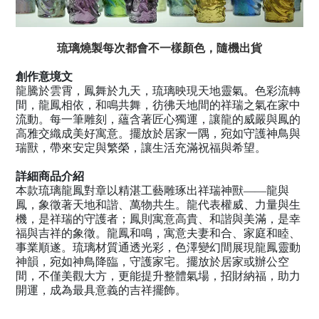
琉璃燒製每次都會不一樣顏色，隨機出貨
創作意境文
龍騰於雲霄，鳳舞於九天，琉璃映現天地靈氣。色彩流轉
間，龍鳳相依，和鳴共舞，彷彿天地間的祥瑞之氣在家中
流動。每一筆雕刻，蘊含著匠心獨運，讓龍的威嚴與鳳的
高雅交織成美好寓意。擺放於居家一隅，宛如守護神鳥與
瑞獸，帶來安定與繁榮，讓生活充滿祝福與希望。
詳細商品介紹
本款琉璃龍鳳對章以精湛工藝雕琢出祥瑞神獸——龍與
鳳，象徵著天地和諧、萬物共生。龍代表權威、力量與生
機，是祥瑞的守護者；鳳則寓意高貴、和諧與美滿，是幸
福與吉祥的象徵。龍鳳和鳴，寓意夫妻和合、家庭和睦、
事業順遂。琉璃材質通透光彩，色澤變幻間展現龍鳳靈動
神韻，宛如神鳥降臨，守護家宅。擺放於居家或辦公空
間，不僅美觀大方，更能提升整體氣場，招財納福，助力
開運，成為最具意義的吉祥擺飾。