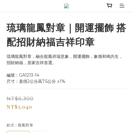
琉璃龍鳳對章｜開運擺飾 搭
配招財納福吉祥印章
琉璃龍鳳對章，融合龍鳳祥瑞意象，開運擺飾，象徵和鳴共生，
招財納福，居家吉祥首選。
編號：GA1213-14
尺寸：直徑2公分高7.5公分 ±1%
NT$6,300
NT$5,040
款式
: 龍鳳對章