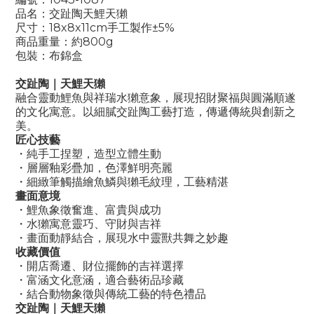
品名：交趾陶天鯉天獺
尺寸：
18x8x11cm
手工製作
±5%
商品重量：約
800g
包裝：布錦盒
交趾陶｜天鯉天獺
融合靈動鯉魚與祥瑞水獺意象，展現招財聚福與圓滿順遂
的文化寓意。以細膩交趾陶工藝打造，傳遞傳統與創新之
美。
匠心技藝
・純手工捏塑，造型立體生動
・層層釉彩疊加，色澤鮮明亮麗
・細緻筆觸描繪魚鱗與獺毛紋理，工藝精湛
畫面意境
・鯉魚象徵奮進、富貴與成功
・水獺寓意靈巧、守財與吉祥
・畫面動靜結合，展現水中靈獸共舞之妙趣
收藏價值
・開店喬遷、財位擺飾的吉祥選擇
・富涵文化意涵，適合藝術品珍藏
・結合動物象徵與傳統工藝的特色禮品
交趾陶｜天鯉天獺