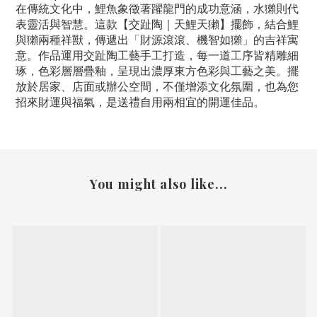
在傳統文化中，鯉魚象徵著躍龍門的成功意涵，水獺則代
表靈活與智慧。這款【交趾陶｜天鯉天獺】擺飾，結合鯉
與獺兩種祥獸，傳遞出「財源滾滾、機智如獺」的吉祥寓
意。作品運用交趾陶工藝手工打造，每一道工序皆精雕細
琢，色彩層層疊釉，呈現出濃厚東方色彩與工藝之美。擺
放於居家、店面或辦公空間，不僅增添文化氛圍，也為您
招來財運與福氣，是送禮自用兩相宜的開運佳品。
You might also like...