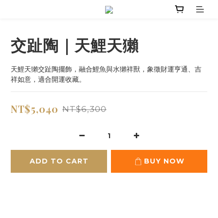
交趾陶｜天鯉天獺
天鯉天獺交趾陶擺飾，融合鯉魚與水獺祥獸，象徵財運亨通、吉
祥如意，適合開運收藏。
NT$5,040
NT$6,300
ADD TO CART
BUY NOW