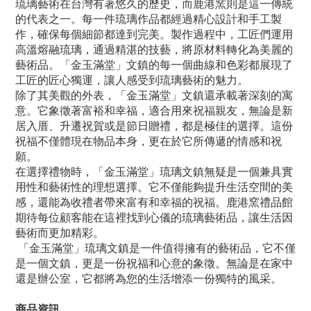
琉璃藝術在台灣有著悠久的歷史，而鹿港窯則是這一傳統
的代表之一。每一件琉璃作品都經過精心設計和手工製
作，確保每個細節都達到完美。製作過程中，工匠們運用
高溫熔融琉璃，通過精湛的技藝，將原材料轉化為美麗的
藝術品。「金玉滿堂」文鎮的每一個曲線和色彩都展現了
工匠的匠心獨運，讓人感受到琉璃藝術的魅力。
除了其美觀的外表，「金玉滿堂」文鎮還承載著深刻的寓
意。它象徵著富裕和幸福，適合用來祝福親友，無論是新
居入厝、升遷祝賀或是節日贈禮，都是極佳的選擇。這份
祝福不僅體現在物品本身，更在於它所傳遞的情感和祝
願。
在選擇禮物時，「金玉滿堂」琉璃文鎮無疑是一個兼具實
用性和藝術性的理想選擇。它不僅能夠提升生活空間的美
感，還能為收禮者帶來富有和幸福的祝福。鹿港窯禮品館
期待每位顧客能在這裡找到心儀的琉璃藝術品，讓生活因
藝術而更加精彩。
「金玉滿堂」琉璃文鎮是一件值得擁有的藝術品，它不僅
是一個文鎮，更是一份祝福和心意的象徵。無論是在家中
還是辦公室，它都將為您的生活增添一份獨特的風采。
商品資訊