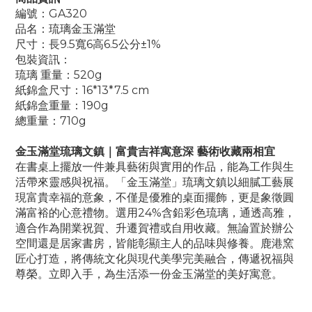
編號：GA320
品名：琉璃金玉滿堂
尺寸：長9.5寬6高6.5公分±1%
包裝資訊：
琉璃 重量：520g
紙錦盒尺寸：16*13*7.5 cm
紙錦盒重量：190g
總重量：710g
金玉滿堂琉璃文鎮｜富貴吉祥寓意深 藝術收藏兩相宜
在書桌上擺放一件兼具藝術與實用的作品，能為工作與生
活帶來靈感與祝福。「金玉滿堂」琉璃文鎮以細膩工藝展
現富貴幸福的意象，不僅是優雅的桌面擺飾，更是象徵圓
滿富裕的心意禮物。選用24%含鉛彩色琉璃，通透高雅，
適合作為開業祝賀、升遷賀禮或自用收藏。無論置於辦公
空間還是居家書房，皆能彰顯主人的品味與修養。鹿港窯
匠心打造，將傳統文化與現代美學完美融合，傳遞祝福與
尊榮。立即入手，為生活添一份金玉滿堂的美好寓意。