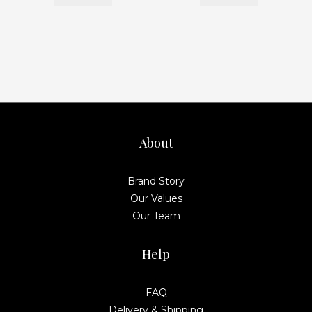
About
Brand Story
Our Values
Our Team
Help
FAQ
Delivery & Shipping