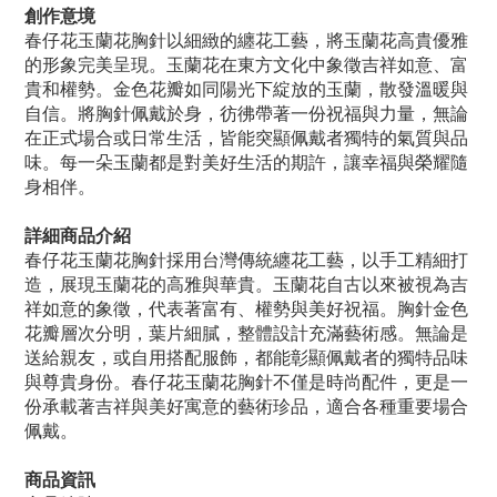
創作意境
春仔花玉蘭花胸針以細緻的纏花工藝，將玉蘭花高貴優雅
的形象完美呈現。玉蘭花在東方文化中象徵吉祥如意、富
貴和權勢。金色花瓣如同陽光下綻放的玉蘭，散發溫暖與
自信。將胸針佩戴於身，彷彿帶著一份祝福與力量，無論
在正式場合或日常生活，皆能突顯佩戴者獨特的氣質與品
味。每一朵玉蘭都是對美好生活的期許，讓幸福與榮耀隨
身相伴。
詳細商品介紹
春仔花玉蘭花胸針採用台灣傳統纏花工藝，以手工精細打
造，展現玉蘭花的高雅與華貴。玉蘭花自古以來被視為吉
祥如意的象徵，代表著富有、權勢與美好祝福。胸針金色
花瓣層次分明，葉片細膩，整體設計充滿藝術感。無論是
送給親友，或自用搭配服飾，都能彰顯佩戴者的獨特品味
與尊貴身份。春仔花玉蘭花胸針不僅是時尚配件，更是一
份承載著吉祥與美好寓意的藝術珍品，適合各種重要場合
佩戴。
商品資訊