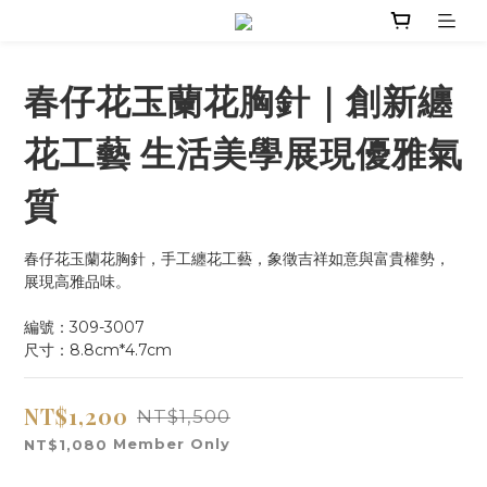
春仔花玉蘭花胸針｜創新纏
花工藝 生活美學展現優雅氣
質
春仔花玉蘭花胸針，手工纏花工藝，象徵吉祥如意與富貴權勢，
展現高雅品味。
編號：309-3007
尺寸：8.8cm*4.7cm
NT$1,200
NT$1,500
Member Only
NT$1,080