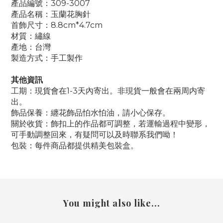
產品編號：309-3007
產品名稱：玉蘭花胸針
首飾尺寸：8.8cm*4.7cm
材質：繡線
產地：台灣
製造方式：手工製作
其他資訊
工期：現貨會在1-3天內寄出。非現貨一般會在兩周内寄
出。
飾品保養：纏花飾品怕水怕油，請小心保存。
關於收貨：飾扣上的作品都可調整，若運輸過程中變形，
可手動調整回來，有疑問可以及時聯系我們呦！
包裝：每件商品都提供精美包裝盒。
You might also like...