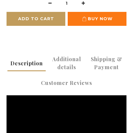
ADD TO CART
BUY NOW
Additional
Shipping &
Description
details
Payment
Customer Reviews