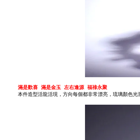
滿是歡喜
滿是金玉 左右逢源 福祿永聚
本件造型活龍活現，方向每個都非常漂亮，琉璃顏色