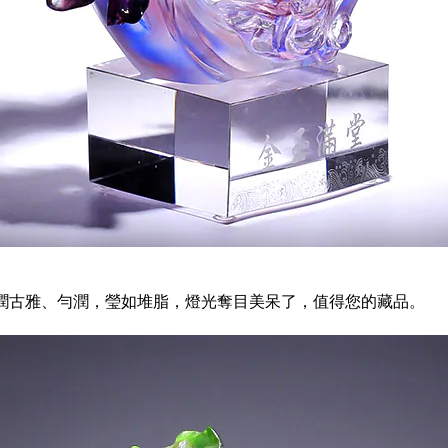
光潤古雅、勻潤，瑩如堆脂，燈光奪目美呆了，值得您的藏品。