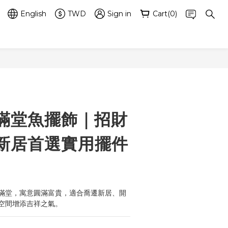
English
TWD
Sign in
Cart(0)
BUY NOW
滿堂魚擺飾｜招財
新居首選實用擺件
滿堂，寓意圓滿富貴，適合喬遷新居、開
空間增添吉祥之氣。