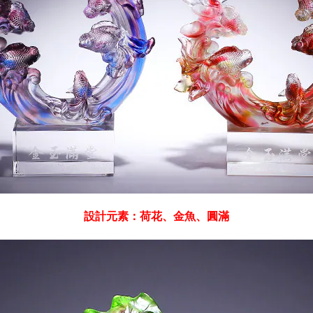
設
計元素：荷花、金魚、圓滿