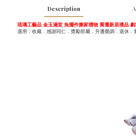
Description
A
琉璃工藝品 金玉滿堂 魚擺件搬家禮物 喬遷新居禮品 
適用：收藏．感謝同仁．獎勵部屬．升遷榮調．退休．