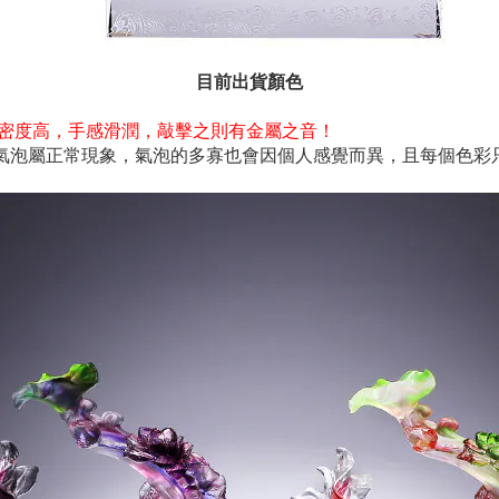
目前出貨顏色
；密度高，手感滑潤，敲擊之則有金屬之音！
泡屬正常現象，氣泡的多寡也會因個人感覺而異，且每個色彩只