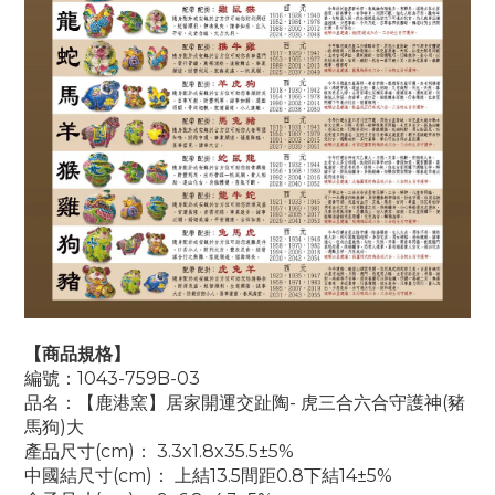
【商品規格】
編號：1043-759B-03
品名：【鹿港窯】居家開運交趾陶- 虎三合六合守護神(豬
馬狗)大
產品尺寸(cm)： 3.3x1.8x35.5±5%
中國結尺寸(cm)： 上結13.5間距0.8下結14±5%