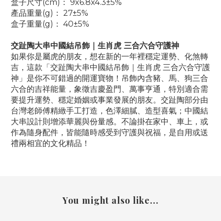
盒子尺寸(cm)： 9x6.8x4.3±5%
產品重量(g)： 27±5%
盒子重量(g)： 40±5%
交趾陶大串中國結吊飾｜生肖虎 三合六合守護神
如果你是屬虎的朋友，想在新的一年裡穩定運勢、化煞轉
吉，這款「交趾陶大串中國結吊飾｜生肖虎 三合六合守護
神」是你不可錯過的開運寶物！吊飾內含豬、馬、狗三合
六合的吉祥能量，象徵吉慶盈門、萬事亨通，特別適合需
要提升運勢、穩定婚姻或事業發展的朋友。交趾陶部分由
台灣老師傅精緻手工打造，色澤細膩、造型喜氣；中國結
大串設計則增添華麗與份量感。不論掛在家中、車上，或
作為隨身配件，皆能隨時感受到守護與祝福，是自用或送
禮兩相宜的文化精品！
You might also like...