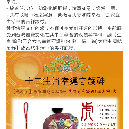
亨通。
- 放置於吉位，助您化解厄運，諸事如意，煥然一新。
- 具有取嚷中物之寓意，象徵著夫妻和睦幸福，是家庭
生活中的吉祥象徵。
鍾愛傳統文化的您，不僅可享受到好運的加持，更能感
受到台灣國寶文化在其中所蘊含的瑰麗與祥和，讓【生
肖屬虎(三合六合幸運守護神)-( 豬、馬、狗)大串中國結
吊飾】成為您生活中的美好庇護。