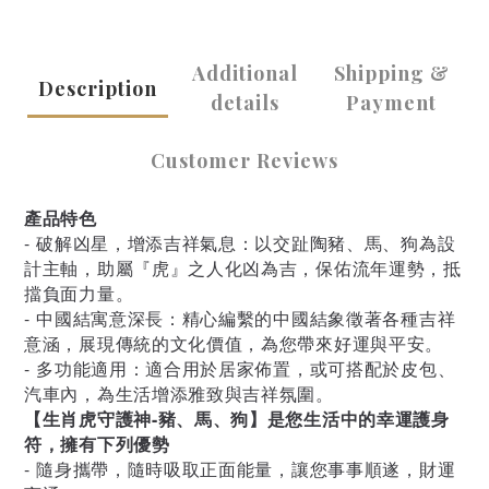
Additional
Shipping &
Description
details
Payment
Customer Reviews
產品特色
- 破解凶星，增添吉祥氣息：以交趾陶豬、馬、狗為設
計主軸，助屬『虎』之人化凶為吉，保佑流年運勢，抵
擋負面力量。
- 中國結寓意深長：精心編繫的中國結象徵著各種吉祥
意涵，展現傳統的文化價值，為您帶來好運與平安。
- 多功能適用：適合用於居家佈置，或可搭配於皮包、
汽車內，為生活增添雅致與吉祥氛圍。
【生肖虎守護神-豬、馬、狗】是您生活中的幸運護身
符，擁有下列優勢
- 隨身攜帶，隨時吸取正面能量，讓您事事順遂，財運