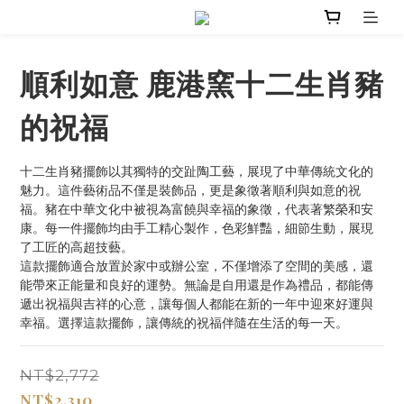
順利如意 鹿港窯十二生肖豬
的祝福
十二生肖豬擺飾以其獨特的交趾陶工藝，展現了中華傳統文化的
魅力。這件藝術品不僅是裝飾品，更是象徵著順利與如意的祝
福。豬在中華文化中被視為富饒與幸福的象徵，代表著繁榮和安
康。每一件擺飾均由手工精心製作，色彩鮮豔，細節生動，展現
了工匠的高超技藝。
這款擺飾適合放置於家中或辦公室，不僅增添了空間的美感，還
能帶來正能量和良好的運勢。無論是自用還是作為禮品，都能傳
遞出祝福與吉祥的心意，讓每個人都能在新的一年中迎來好運與
幸福。選擇這款擺飾，讓傳統的祝福伴隨在生活的每一天。
NT$2,772
NT$2,310