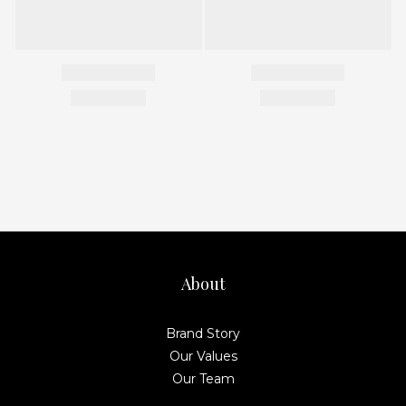
About
Brand Story
Our Values
Our Team