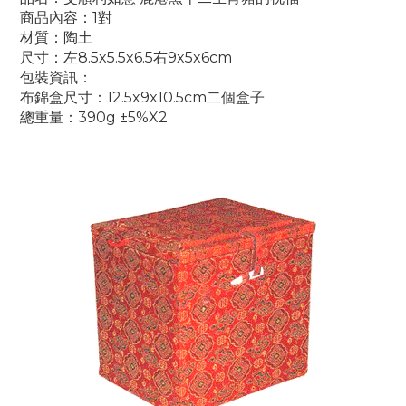
商品內容：1對
材質：陶土
尺寸：左8.5x5.5x6.5右
9x5x6
cm
包裝資訊：
布錦盒尺寸：12.5x9x10.5cm二個盒子
總重量：390g ±5%X2