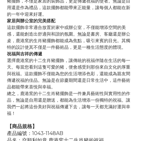
豬擺飾，不僅是家居的裝飾品，更是傳遞祝福的使者。無論是自
用還是作為禮品，這款擺飾都能帶來正能量，讓每個人都能在新
的一年中迎來好運。
家居與辦公室的完美搭配
這款擺飾非常適合放置於家中或辦公室，不僅能增添空間的美
感，還能創造出舒適與和諧的氛圍。無論是書房、客廳還是辦公
桌，鹿港窯的生肖豬擺飾都能成為焦點，吸引來賓的目光。其獨
特的設計使其不僅是一件藝術品，更是一種生活態度的體現。
祝福與吉祥的傳遞
選擇鹿港窯的十二生肖豬擺飾，讓傳統的祝福伴隨在生活的每一
天。每當您看到這隻可愛的豬，便會感受到那份來自文化的厚重
與祝福。這款擺飾不僅能為您的生活增添色彩，還能成為親友間
傳遞祝福的佳品。無論是在節慶期間還是日常生活中，這件藝術
品都能帶來喜悅與幸福。
總之，鹿港窯的十二生肖豬擺飾是一件兼具藝術性與實用性的作
品，無論是自用還是贈送，都能為生活增添一份獨特的祝福。讓
我們一起將這份美好與祝福傳遞下去，讓每一天都充滿好運與幸
福！
【商品規格】
產品編號：1043-1148AB
品名：交
順利如意 鹿港窯十二生肖豬的祝福