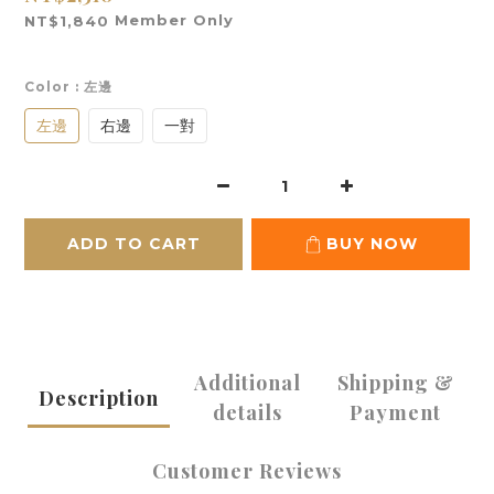
Member Only
NT$1,840
Color
: 左邊
左邊
右邊
一對
ADD TO CART
BUY NOW
Additional
Shipping &
Description
details
Payment
Customer Reviews