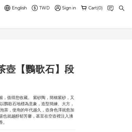
English
TWD
Sign in
Cart(0)
BUY NOW
茶壺【鸚歌石】段
暢，值得您收藏。 紫砂陶，簡稱紫砂，又
 以鸚歌石地標為意象，造型簡練、大方，
其泡茶，使甪的年代越久，壺身色澤就愈加
湯也就越醇郁芳馨，甚至在空壺裡注入沸
香。