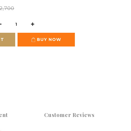
2,700
RT
BUY NOW
ent
Customer Reviews
趣