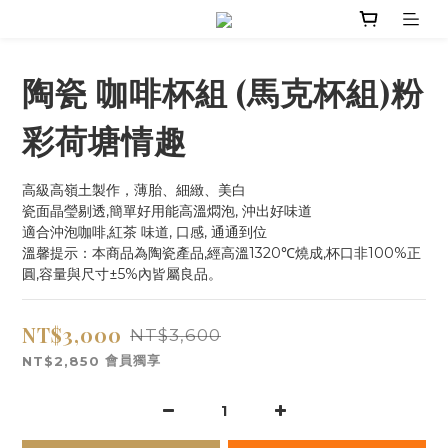
陶瓷 咖啡杯組 (馬克杯組)粉
彩荷塘情趣
高級高嶺土製作，薄胎、細緻、美白
瓷面晶瑩剔透,簡單好用能高溫燜泡, 沖出好味道
適合沖泡咖啡,紅茶 味道, 口感, 通通到位
溫馨提示：本商品為陶瓷產品,經高溫1320℃燒成,杯口非100%正
圓,容量與尺寸±5%內皆屬良品。
NT$3,000
NT$3,600
會員獨享
NT$2,850