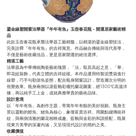
-
鎏金線塑開窗法華器『年年有魚』玉壺春花瓶
開運居家藝術精
品
此款玉壺春花瓶承襲法華器工藝精髓，以精湛的鎏金線塑技法，
完美詮釋『年年有魚』的吉祥寓意。作品融合傳統與現代美學，
不僅是藝術收藏佳品，更是居家開運的絕佳選擇。
精湛工藝
法華器為中華傳統陶瓷藝術瑰寶，「法」取其高起之意，「華」
即花紋裝飾，代表立體的吉祥紋樣。本作品運用特製泥漿袋進行
線塑，巧手勾勒游魚姿態，配合瓶身開窗設計，營造層次分明的
1300
視覺效果。瓶身兩側以湛藍釉彩襯托蘭花圖案，經
℃高溫淬
煉，再以純手工上金，成就典雅華貴的藝術品味。
設計意境
以「年年有魚」為創作主題，寄寓年年有餘的美好祝願。瓶身主
景以靈動的鯉魚、鰱魚為核心，象徵富貴吉祥。周圍點綴傳統祥
紋，與兩側清雅的蘭花相映成趣。藍釉與金彩的和諧搭配，既展
現東方美學的深邃內涵，又呈現現代設計的簡約之美。
收藏價值