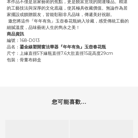
本作品不僅是居家藝術的焦點，更是饒富意境的開運臻品。精湛
的工藝技法與深厚的文化底蘊，使其極具收藏價值。無論作為居
家擺設或饋贈親友，皆能彰顯非凡品味，傳遞美好祝願。
邀您將這件『年年有魚』玉壺春花瓶納入珍藏，感受傳統工藝的
細膩溫度，品味藝術人生的雋永之美！
商品資訊
168-D013
編號：
鎏金線塑開窗法華器『年年有魚』玉壺春花瓶
品名：
5
7.6
15
29cm
尺寸：上緣直徑
下緣瓶直徑
大肚直徑
花高度
包裝：骨董布錦盒
您可能喜歡...