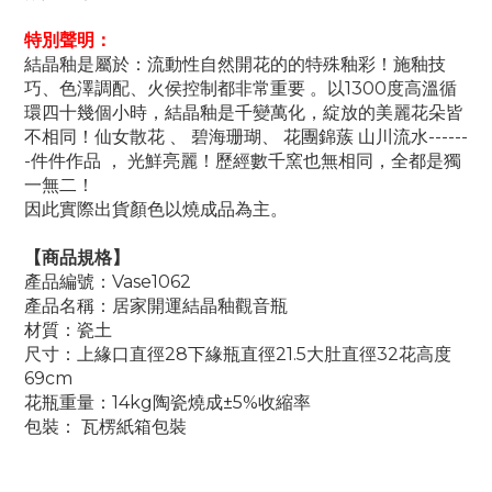
特別聲明：
結晶釉是屬於：流動性自然開花的的特殊釉彩！施釉技
巧、色澤調配、火侯控制都非常重要 。以1300度高溫循
環四十幾個小時，結晶釉是千變萬化，綻放的美麗花朵皆
不相同！仙女散花 、 碧海珊瑚、 花團錦蔟 山川流水------
-件件作品 ， 光鮮亮麗！歷經數千窯也無相同，全都是獨
一無二！
因此實際出貨顏色以燒成品為主。
【商品規格】
產品編號：Vase1062
產品名稱：居家開運結晶釉觀音瓶
材質：瓷土
尺寸：上緣口直徑28下緣瓶直徑21.5大肚直徑32花高度
69cm
花瓶重量：14kg陶瓷燒成±5%收縮率
包裝： 瓦楞紙箱包裝