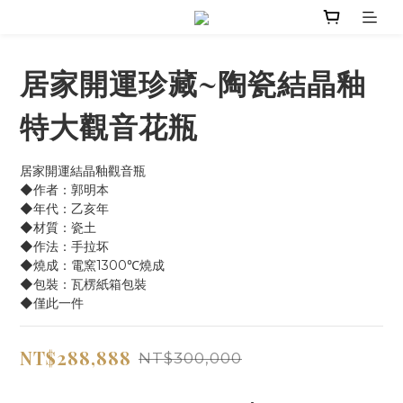
居家開運珍藏~陶瓷結晶釉
特大觀音花瓶
居家開運結晶釉觀音瓶
◆作者：郭明本
◆年代：乙亥年
◆材質：瓷土
◆作法：手拉坏
◆燒成：電窯1300℃燒成
◆包裝：瓦楞紙箱包裝 
◆僅此一件
NT$288,888
NT$300,000