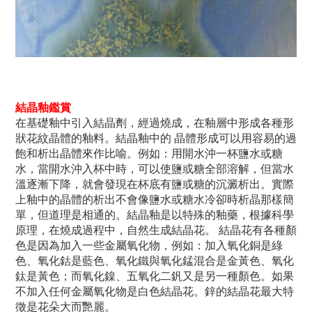
結晶釉鑑賞
在基礎釉中引入結晶劑，經過燒成，在釉層中形成各種形
狀花紋晶體的釉料。結晶釉中的 晶體形成可以用容易的過
飽和析出晶體來作比喻。例如：用開水沖一杯鹽水或糖
水，當開水沖入杯中時，可以使鹽或糖全部溶解，但當水
溫逐漸下降，就會發現在杯底有鹽或糖的沉澱析出。實際
上釉中的晶體的析出不會像鹽水或糖水冷卻時析晶那樣簡
單，但道理是相通的。結晶釉是以特殊的釉藥，根據科學
原理，在燒成過程中，自然生成結晶花。 結晶花有各種顏
色是因為加入一些金屬氧化物，例如：加入氧化銅是綠
色、氧化鈷是藍色、氧化鐵與氧化錳混合是金黃色、氧化
鈦是黃色；而氧化鎳、五氧化二釩又是另一種顏色。如果
不加入任何金屬氧化物是白色結晶花。鋅的結晶花最大特
徵是花朵大而艷麗。