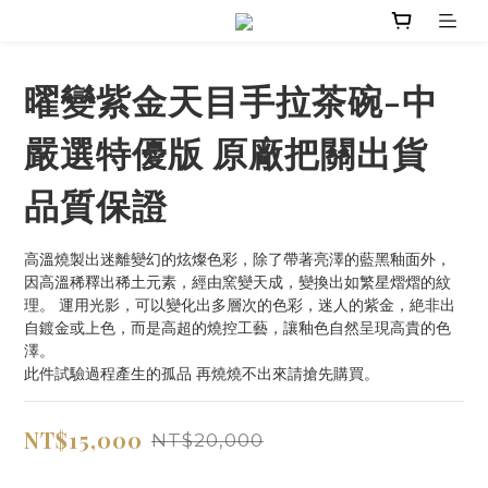
曜變紫金天目手拉茶碗-中
嚴選特優版 原廠把關出貨
品質保證
高溫燒製出迷離變幻的炫燦色彩，除了帶著亮澤的藍黑釉面外，
因高溫稀釋出稀土元素，經由窯變天成，變換出如繁星熠熠的紋
理。 運用光影，可以變化出多層次的色彩，迷人的紫金，絶非出
自鍍金或上色，而是高超的燒控工藝，讓釉色自然呈現高貴的色
澤。
此件試驗過程產生的孤品 再燒燒不出來請搶先購買。
NT$15,000
NT$20,000