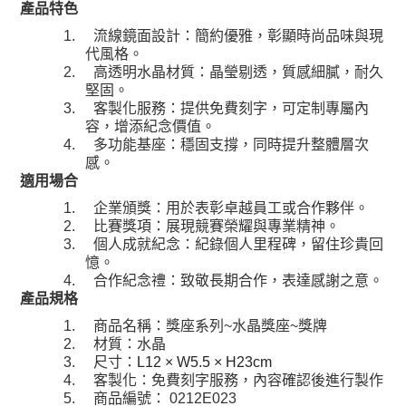
產品特色
1.
流線鏡面設計：簡約優雅，彰顯時尚品味與現
代風格。
2.
高透明水晶材質：晶瑩剔透，質感細膩，耐久
堅固。
3.
客製化服務：提供免費刻字，可定制專屬內
容，增添紀念價值。
4.
多功能基座：穩固支撐，同時提升整體層次
感。
適用場合
1.
企業頒獎：用於表彰卓越員工或合作夥伴。
2.
比賽獎項：展現競賽榮耀與專業精神。
3.
個人成就紀念：紀錄個人里程碑，留住珍貴回
憶。
4.
合作紀念禮：致敬長期合作，表達感謝之意。
產品規格
水晶獎座
獎牌
1.
商品名稱：獎座系列
~
~
2.
材質：水晶
3.
尺寸：
L12 × W5.5 × H23cm
4.
客製化：免費刻字服務，內容確認後進行製作
5.
商品編號：
0212E023