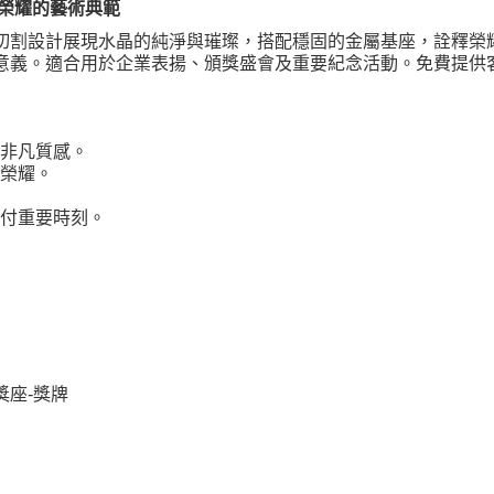
榮耀的藝術典範
切割設計展現水晶的純淨與璀璨，搭配穩固的金屬基座，詮釋榮
意義。適合用於企業表揚、頒獎盛會及重要紀念活動。免費提供
非凡質感。
榮耀。
付重要時刻。
獎座
獎牌
-