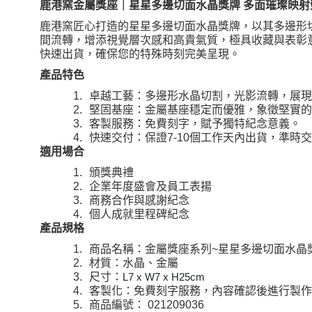
鹿港窯金屬獎座｜星星多邊切面水晶獎牌 多面璀璨映射
鹿港窯匠心打造的星星多邊切面水晶獎牌，以其多邊形
間流轉，增添視覺層次感和高貴氣質，極具收藏與表彰
快速出貨，確保您的特殊時刻完美呈現。
產品特色
1.
卓越工藝：多邊形水晶切割，光影流轉，展現
2.
堅固基座：金屬基座穩定而優雅，象徵堅實的
3.
客製服務：免費刻字，賦予獨特紀念意義。
個工作天內出貨，準時交
4.
快速交付：保證
7-10
適用場合
1.
頒獎典禮
2.
企業年度盛會及員工表揚
3.
商務合作與感謝紀念
4.
個人成就里程碑紀念
產品規格
星星多邊切面水晶
1.
商品名稱：金屬獎座系列
~
2.
材質：水晶、金屬
3.
尺寸：
L7 x W7 x H25cm
4.
客製化：免費刻字服務，內容確認後進行製作
5.
商品編號：
021209036