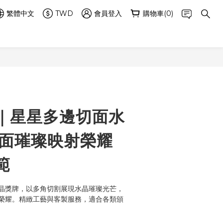
繁體中文
TWD
會員登入
購物車(0)
立即購買
｜星星多邊切面水
多面璀璨映射榮耀
範
晶獎牌，以多角切割展現水晶璀璨光芒，
榮耀。精緻工藝與客製服務，適合各類頒