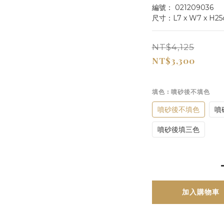
編號： 021209036
尺寸：L7 x W7 x H2
NT$4,125
NT$3,300
填色
: 噴砂後不填色
噴砂後不填色
噴
噴砂後填三色
加入購物車