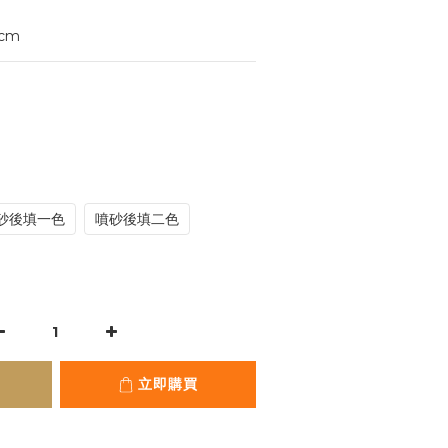
5cm
砂後填一色
噴砂後填二色
立即購買