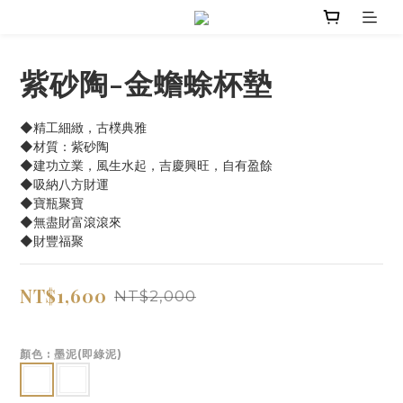
紫砂陶-金蟾蜍杯墊
◆精工細緻，古樸典雅
◆材質：紫砂陶
◆建功立業，風生水起，吉慶興旺，自有盈餘
◆吸納八方財運
◆寶瓶聚寶
◆無盡財富滾滾來
◆財豐福聚
NT$1,600
NT$2,000
顏色
: 墨泥(即綠泥)